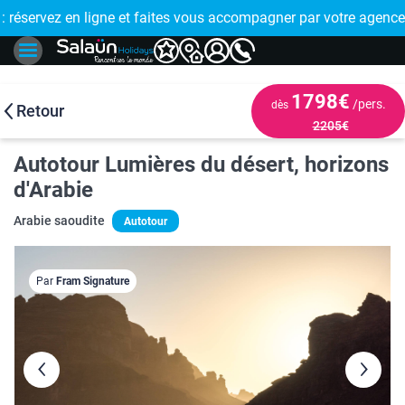
ervez en ligne et faites vous accompagner par votre agence de
🤩 PAIEMENT EN
1798€
/pers.
dès
Retour
2205€
Autotour Lumières du désert, horizons
d'Arabie
Arabie saoudite
Autotour
Par
Fram Signature