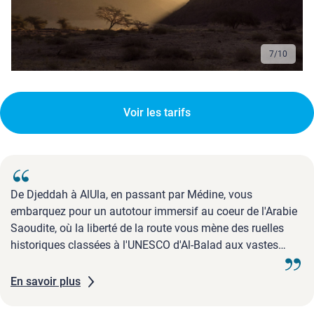
7
/
10
Voir les tarifs
De Djeddah à AlUla, en passant par Médine, vous
embarquez pour un autotour immersif au coeur de l'Arabie
Saoudite, où la liberté de la route vous mène des ruelles
historiques classées à l'UNESCO d'Al-Balad aux vastes
étendues désertiques ponctuées de forteresses oubliées, de
cités antiques et de paysages sculptés par le temps. Entre
En savoir plus
la douceur de ...