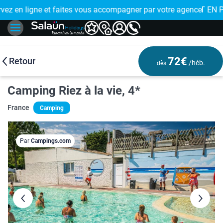
 de proximité
 EN PLUSIEURS FOIS : réglez votre voyage en 4x avec FLOA >
72€
Retour
/héb.
dès
Camping Riez à la vie, 4*
France
Camping
Par
Campings.com