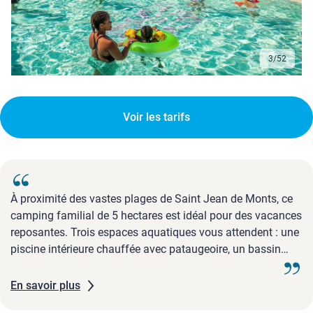
3
/
52
Voir les tarifs
À proximité des vastes plages de Saint Jean de Monts, ce
camping familial de 5 hectares est idéal pour des vacances
reposantes. Trois espaces aquatiques vous attendent : une
piscine intérieure chauffée avec pataugeoire, un bassin
extérieur chauffé, et un tout nouvel espace avec deux
piscines, une rivière de nage et sept toboggans pour petits
En savoir plus
et grands.Durant les vacances de printemps et d'été, les