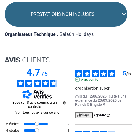
PRESTATIONS NON INCLUSES
Organisateur Technique :
Salaün Holidays
AVIS
CLIENTS
4.7
5
/
5
/
5
Avis vérifié
organisation super
Avis du
12/06/2026
, suite à une
expérience du
23/09/2025
par
Basé sur
3
avis soumis à un
Patrick & Brigitte P.
contrôle
Voir tous les avis sur ce site
Utile
(0)
Signaler
5
étoiles
2
4
étoiles
1