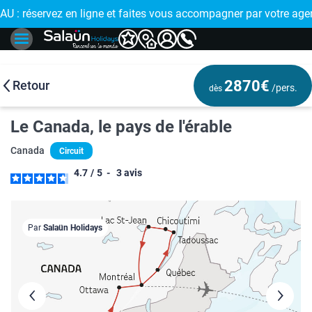
 : réservez en ligne et faites vous accompagner par votre age
🤩
2870€
Retour
/pers.
dès
Le Canada, le pays de l'érable
Canada
Circuit
4.7
/
5
-
3
avis
Par
Salaün Holidays