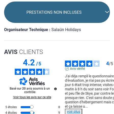
PRESTATIONS NON INCLUSES
Organisateur Technique :
Salaün Holidays
AVIS
CLIENTS
4.2
4
/
5
/
5
Avis vérifié
J'ai déja rempli le questionnaire 
d'évaluation, je n'ai pas pu écrire
jour 6 était trop intense, visites 
Basé sur
20
avis soumis à un
matin à 8 h du soir sans voir For
contrôle
et peu l'île de Skye, par contre le 
Voir tous les avis sur ce site
presque rien. C'est sans doute 
question d'hébergement mais c'e
et ça laisse u
...
5
étoiles
8
voir plus
4
étoiles
9