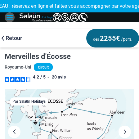
U : réservez en ligne et faites vous accompagner par votre ag
2255€
Retour
/pers.
dès
Merveilles d'Écosse
Royaume-Uni
Circuit
4.2
/
5
-
20
avis
Par
Salaün Holidays