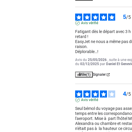
5
/
5
Avis vérifié
Fatigant dès le départ avec 3 h 
retard !

EasyJet ne nous a même pas dit
raison.

Déplorable…!
Avis du
25/05/2026
, suite à une ex
du
02/12/2025
par
Daniel Et Genevi
Utile
(1)
Signaler
4
/
5
Avis vérifié
Seul bémol du voyage pas assez
temps entre les correspondances
l'aeroport. Mise à  part l'hôtel M
Alexandra ou chambre et restau
n'était pas à  la hauteur ce circuit