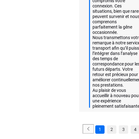
compromis votre 
connexion. Ces 
situations, bien que rares
peuvent survenir et nous
comprenons 
parfaitement la gêne 
occasionnée.

Nous transmettons votre
remarque à notre service
transport afin qu’il puiss
l’intégrer dans l’analyse 
des temps de 
correspondance pour les
futurs départs. Votre 
retour est précieux pour 
améliorer continuellemen
nos prestations.

Au plaisir de vous 
accueillir à nouveau pour
une expérience 
pleinement satisfaisante
1
2
3
4