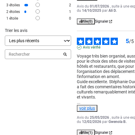
3
étoiles
2
Avis du
01/07/2026
, suite à une ex
du
14/10/2025
par
Ali D.
2
étoiles
1
1
étoile
0
Utile
(0)
Signaler
Trier les avis
5
/
5
Avis vérifié
Voyage très bien organisé, aussi
pour le choix des sites de visites
hôtels et restaurants, que pour 
l'organisation des déplacements
l'information en amont.

Guide excellente. Stéphanie Ou
a fait des commentaires histori
culturels remarquablement inté
...
voir plus
Avis du
25/05/2026
, suite à une ex
du
12/02/2026
par
Gwenola B.
Utile
(1)
Signaler