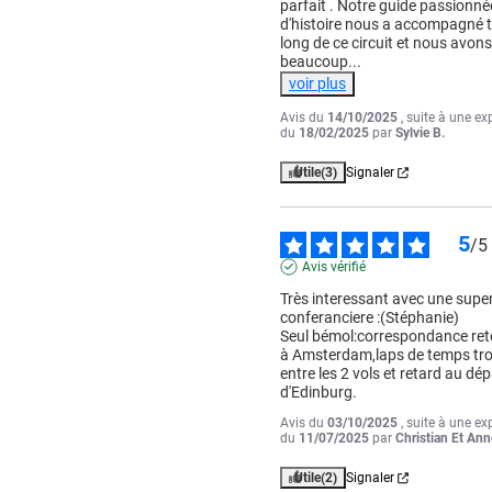
parfait . Notre guide passionnée
d'histoire nous a accompagné t
long de ce circuit et nous avons
beaucoup
...
voir plus
Avis du
14/10/2025
, suite à une ex
du
18/02/2025
par
Sylvie B.
Utile
(3)
Signaler
5
/
5
Avis vérifié
Très interessant avec une super
conferanciere :(Stéphanie)

Seul bémol:correspondance reto
à Amsterdam,laps de temps tro
entre les 2 vols et retard au dép
d'Edinburg.
Avis du
03/10/2025
, suite à une ex
du
11/07/2025
par
Christian Et Ann
Utile
(2)
Signaler