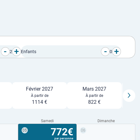
-
+
-
+
2
Enfants
0
Février 2027
Mars 2027
À partir de
À partir de
1114 €
822 €
Samedi
Dimanche
772€
05
06
par personne