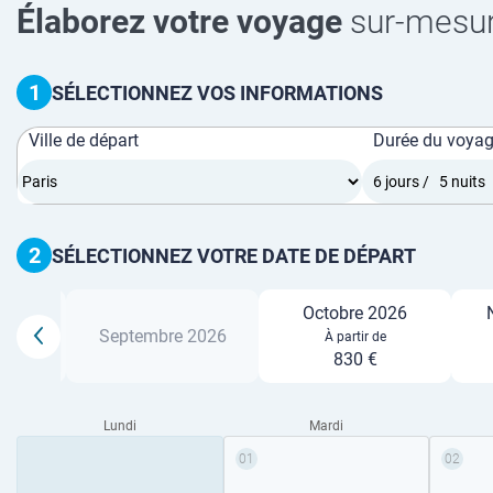
Élaborez votre voyage
sur-mesu
1
SÉLECTIONNEZ VOS INFORMATIONS
Ville de départ
Durée du voya
2
SÉLECTIONNEZ VOTRE DATE DE DÉPART
Octobre 2026
26
Septembre 2026
À partir de
830 €
Lundi
Mardi
01
02