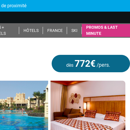
 de proximité
 +
PROMOS & LAST
HÔTELS
FRANCE
SKI
ELS
MINUTE
772€
/pers.
dès