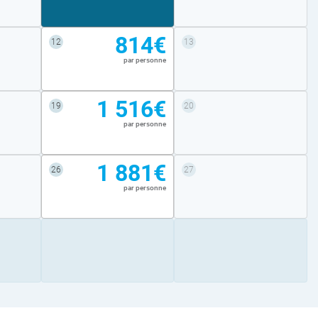
814€
12
13
par personne
1 516€
19
20
par personne
1 881€
26
27
par personne