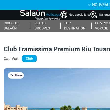
✨ NOUVEAU : 
Nos spécialistes
186 agen
CIRCUITS
PETITS
TOP
COMPOSE
SALAÜN
GROUPES
DESTINATION
VOYAGE
Club Framissima Premium Riu Touare
Cap-Vert
Club
Par
Fram