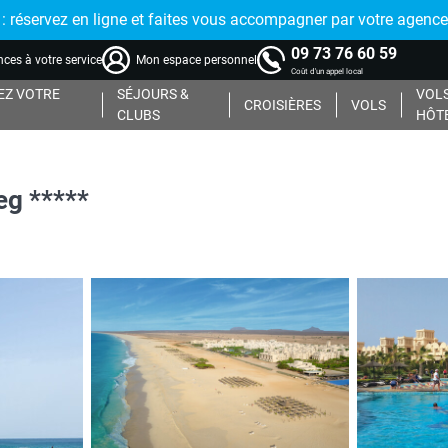
réservez en ligne et faites vous accompagner par votre agence
09 73 76 60 59
ces à votre service
Mon espace personnel
Coût d'un appel local
Z VOTRE
SÉJOURS &
VOLS
CROISIÈRES
VOLS
CLUBS
HÔT
g *****