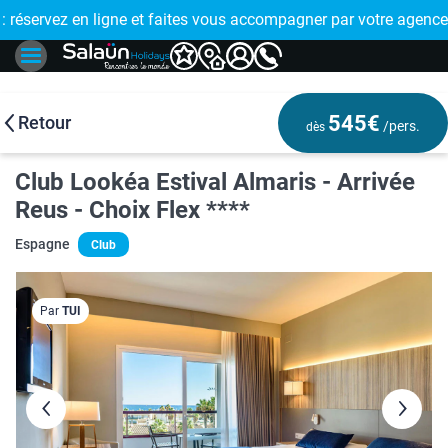
E !
réservez en ligne et faites vous accompagner par votre agence
🤩 PAIEMENT
545€
Retour
/pers.
dès
Club Lookéa Estival Almaris - Arrivée
Reus - Choix Flex ****
Espagne
Club
Par
TUI