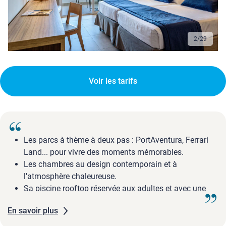
2
/
29
Voir les tarifs
Les parcs à thème à deux pas : PortAventura, Ferrari
Land... pour vivre des moments mémorables.
Les chambres au design contemporain et à
l'atmosphère chaleureuse.
Sa piscine rooftop réservée aux adultes et avec une
vue imprenable sur la mer.
En savoir plus
L'accès à un superbe complexe sportif et de remise en
forme avec piscines intérieures chauffées et salle de