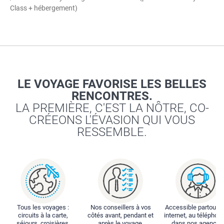
Class + hébergement)
LE VOYAGE FAVORISE LES BELLES
RENCONTRES.
LA PREMIÈRE, C'EST LA NÔTRE, CO-
CRÉEONS L'ÉVASION QUI VOUS
RESSEMBLE.
Tous les voyages :
Nos conseillers à vos
Accessible partout : 
circuits à la carte,
côtés avant, pendant et
internet, au téléphone
séjours, croisières,
après le voyage.
dans nos agences