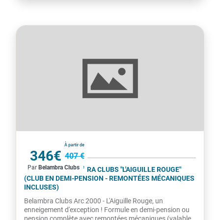
France
À partir de
346€
407 €
Par
Belambra Clubs
par personne
ARC 2000 - BELAMBRA CLUBS "L'AIGUILLE ROUGE"
(CLUB EN DEMI-PENSION - REMONTÉES MÉCANIQUES
INCLUSES)
Belambra Clubs Arc 2000 - L'Aiguille Rouge, un
enneigement d'exception ! Formule en demi-pension ou
pension complète avec remontées mécaniques (valables