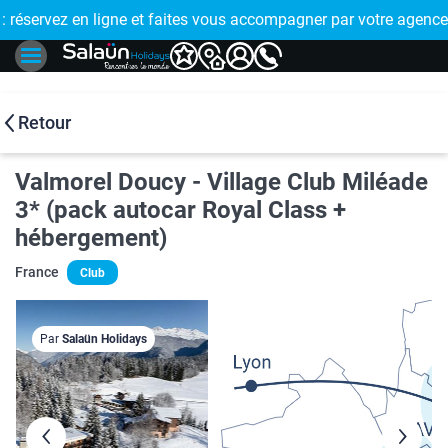
E !
réservez en ligne et faites vous accompagner par votre agence
🤩 PAIEMENT
Retour
Valmorel Doucy - Village Club Miléade
3* (pack autocar Royal Class +
hébergement)
France
Club
Par
Salaün Holidays