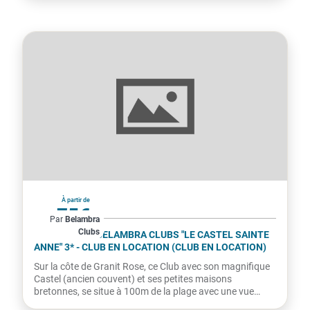
France
À partir de
75€
Par
Belambra
Clubs
par hébergement
TRÉGASTEL - BELAMBRA CLUBS "LE CASTEL SAINTE
ANNE" 3* - CLUB EN LOCATION (CLUB EN LOCATION)
Sur la côte de Granit Rose, ce Club avec son magnifique
Castel (ancien couvent) et ses petites maisons
bretonnes, se situe à 100m de la plage avec une vue
imprenable...