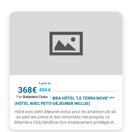
France
À partir de
368€
459 €
Par
Belambra Clubs
par personne
LA PLAGNE - BELAMBRA HÔTEL "LE TERRA NOVA" ***
(HÔTEL AVEC PETIT-DÉJEUNER INCLUS)
Hôtel avec petit-déjeuner inclus pour les amateurs de ski
: au pied des pistes et des remontées mécaniques, ce
Belambra Club bénéficie d'un emplacement privilégié et...