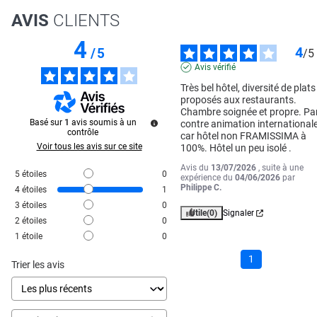
AVIS
CLIENTS
4
4
/
5
/
5
Avis vérifié
Très bel hôtel, diversité de plats 
proposés aux restaurants. 
Chambre soignée et propre. Par
Basé sur
1
avis soumis à un
contre animation internationale
contrôle
car hôtel non FRAMISSIMA à 
Voir tous les avis sur ce site
100%. Hôtel un peu isolé .
Avis du
13/07/2026
, suite à une
5
étoiles
0
expérience du
04/06/2026
par
Philippe C.
4
étoiles
1
3
étoiles
0
Utile
(0)
Signaler
2
étoiles
0
1
étoile
0
1
Trier les avis