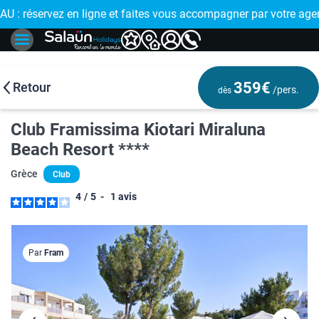
 : réservez en ligne et faites vous accompagner par votre age
🤩
359€
Retour
/pers.
dès
Club Framissima Kiotari Miraluna
Beach Resort ****
Grèce
Club
4
/
5
-
1
avis
Par
Fram