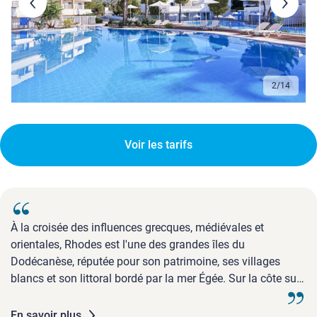
3
/
14
Voir les tarifs
À la croisée des influences grecques, médiévales et
orientales, Rhodes est l'une des grandes îles du
Dodécanèse, réputée pour son patrimoine, ses villages
blancs et son littoral bordé par la mer Égée. Sur la côte sud-
est de l'île, le Framissima Kiotari Miraluna Beach Resort 4*
est dans le secteur de Kiotari, en bord de mer, avec un
En savoir plus