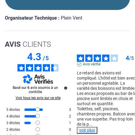
Organisateur Technique :
Plein Vent
AVIS
CLIENTS
4.3
4
/
5
/
5
Avis vérifié
Le retard des avions est 
compliqué. L'hôtel est bien avec
un personnel agréable. La 
Basé sur
6
avis soumis à un
variété des boissons est limitée.
contrôle
Les encas proposés au bar de la
Voir tous les avis sur ce site
piscine sont limités en choix et 
surtout en quantité.

Toilettes, self, piscines, 
5
étoiles
3
chambres propres. Balcon avec
4
étoiles
2
une vue superbe. Pas trop loin 
3
étoiles
1
de la p
...
2
étoiles
0
voir plus