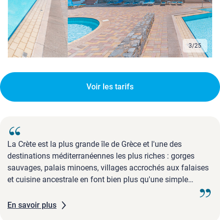
3
/
25
Voir les tarifs
La Crète est la plus grande île de Grèce et l'une des
destinations méditerranéennes les plus riches : gorges
sauvages, palais minoens, villages accrochés aux falaises
et cuisine ancestrale en font bien plus qu'une simple
destination balnéaire. Hersonissos, sur la côte nord de l'île,
est l'une des stations les plus animées de Crète, entourée
En savoir plus
de ...