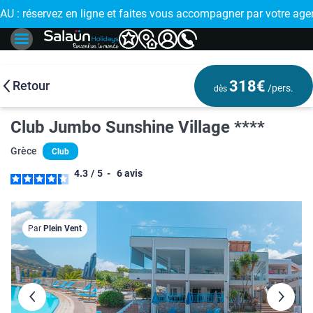
 : réservez en ligne et faites vous accompagner par votre age
🤩
318€
Retour
/pers.
dès
Club Jumbo Sunshine Village ****
Grèce
Club
4.3
/
5
-
6
avis
Par
Plein Vent