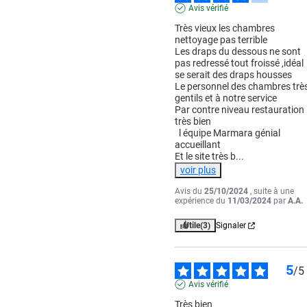
Avis vérifié
Très vieux les chambres 
nettoyage pas terrible

Les draps du dessous ne sont 
pas redressé tout froissé ,idéal 
se serait des draps housses 

Le personnel des chambres très
gentils et à notre service 

Par contre niveau restauration 
très bien 

  l équipe Marmara génial 
accueillant 

Et le site très b
...
voir plus
Avis du
25/10/2024
, suite à une
expérience du
11/03/2024
par
A.A.
Utile
(3)
Signaler
5
/
5
Avis vérifié
Très bien