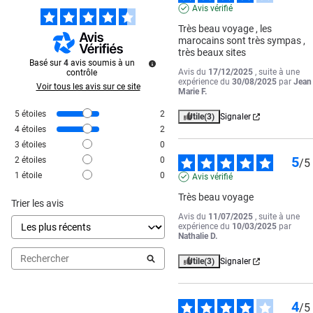
Avis vérifié
Très beau voyage , les 
marocains sont très sympas , 
très beaux sites
Basé sur
4
avis soumis à un
Avis du
17/12/2025
, suite à une
contrôle
expérience du
30/08/2025
par
Jean
Voir tous les avis sur ce site
Marie F.
5
étoiles
2
Utile
(3)
Signaler
4
étoiles
2
3
étoiles
0
5
2
étoiles
0
/
5
1
étoile
0
Avis vérifié
Très beau voyage
Trier les avis
Avis du
11/07/2025
, suite à une
expérience du
10/03/2025
par
Nathalie D.
Utile
(3)
Signaler
4
/
5