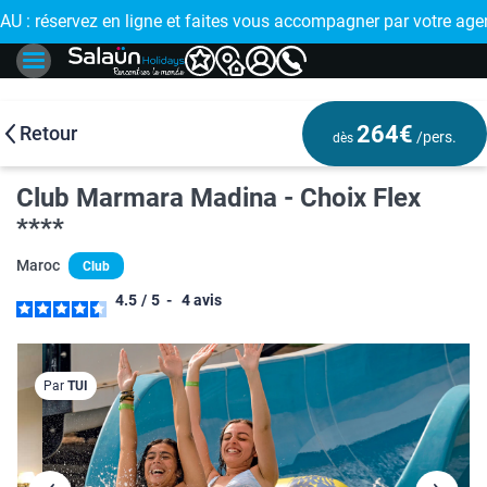
 : réservez en ligne et faites vous accompagner par votre age
🤩
264€
Retour
/pers.
dès
Club Marmara Madina - Choix Flex
****
Maroc
Club
4.5
/
5
-
4
avis
Par
TUI