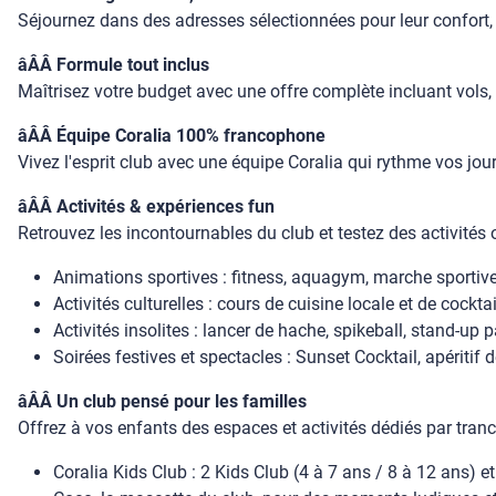
Séjournez dans des adresses sélectionnées pour leur confort, l
âÂÂ Formule tout inclus
Maîtrisez votre budget avec une offre complète incluant vols, 
âÂÂ Équipe Coralia 100% francophone
Vivez l'esprit club avec une équipe Coralia qui rythme vos jour
âÂÂ Activités & expériences fun
Retrouvez les incontournables du club et testez des activités o
Animations sportives : fitness, aquagym, marche sportive,
Activités culturelles : cours de cuisine locale et de cock
Activités insolites : lancer de hache, spikeball, stand-up 
Soirées festives et spectacles : Sunset Cocktail, apéritif 
âÂÂ Un club pensé pour les familles
Offrez à vos enfants des espaces et activités dédiés par tran
Coralia Kids Club : 2 Kids Club (4 à 7 ans / 8 à 12 ans) e