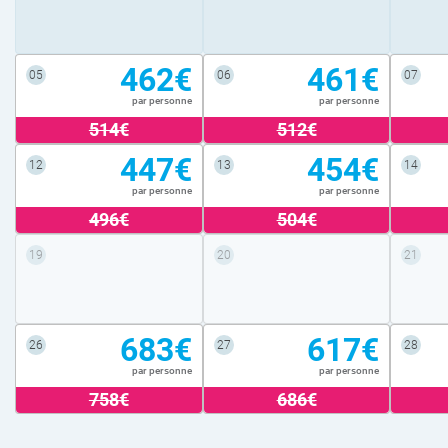
462€
461€
05
06
07
par personne
par personne
514€
512€
447€
454€
12
13
14
par personne
par personne
496€
504€
19
20
21
683€
617€
26
27
28
par personne
par personne
758€
686€