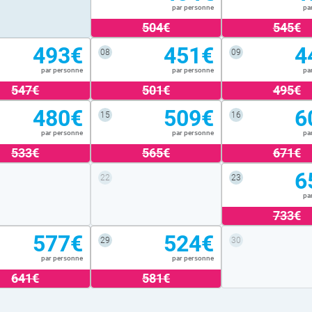
par personne
pa
504€
545€
493€
451€
4
08
09
par personne
par personne
pa
547€
501€
495€
480€
509€
6
15
16
par personne
par personne
pa
533€
565€
671€
6
22
23
pa
733€
577€
524€
29
30
par personne
par personne
641€
581€