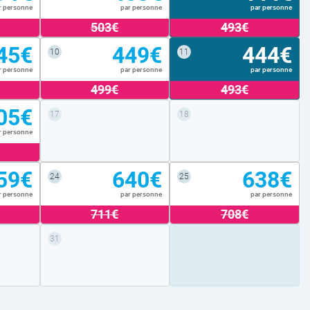
r personne
par personne
par personne
503€
493€
45€
449€
444€
10
11
r personne
par personne
par personne
499€
493€
05€
17
18
r personne
59€
640€
638€
24
25
r personne
par personne
par personne
711€
708€
31