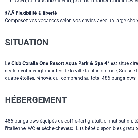
Coco, la mascotte du club, pour des moments ludiques et
âÂÂ Flexibilité & liberté
Composez vos vacances selon vos envies avec un large choix 
SITUATION
Le
Club Coralia One Resort Aqua Park & Spa 4*
est situé dir
seulement à vingt minutes de la ville la plus animée, Sousse.
quatre étoiles, rénové, qui comprend au total 486 bungalows.
HÉBERGEMENT
486 bungalows équipés de coffre-fort gratuit, climatisation, t
l'italienne, WC et sèche-cheveux. Lits bébé disponibles grat