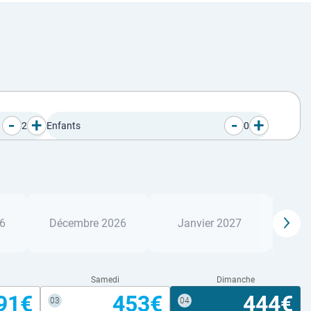
-
+
-
+
2
Enfants
0
6
Décembre 2026
Janvier 2027
Fé
Samedi
Dimanche
91€
453€
444€
03
04