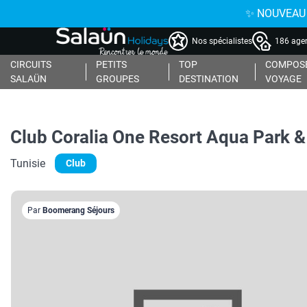
✨ NOUVEAU : 
Nos spécialistes
186 agen
CIRCUITS
PETITS
TOP
COMPOSE
SALAÜN
GROUPES
DESTINATION
VOYAGE
Club Coralia One Resort Aqua Park & 
Tunisie
Club
Par
Boomerang Séjours