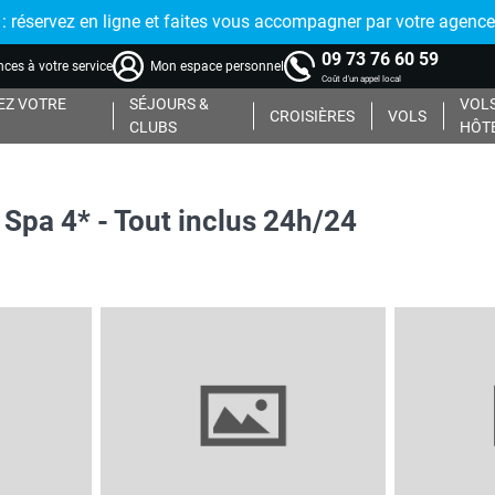
réservez en ligne et faites vous accompagner par votre agence
09 73 76 60 59
ces à votre service
Mon espace personnel
Coût d'un appel local
Z VOTRE
SÉJOURS &
VOLS
CROISIÈRES
VOLS
CLUBS
HÔT
Spa 4* - Tout inclus 24h/24