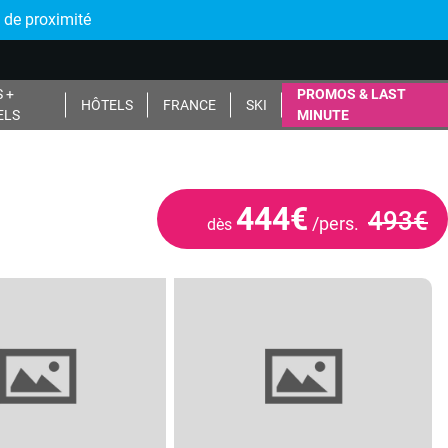
 de proximité
 +
PROMOS & LAST
HÔTELS
FRANCE
SKI
ELS
MINUTE
444€
493€
/pers.
dès