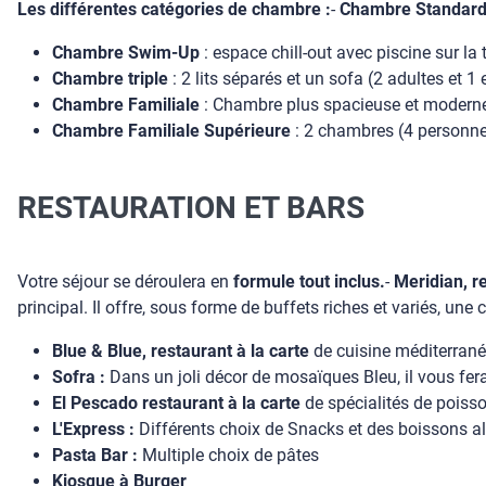
Les différentes catégories de chambre :
-
Chambre Standar
Chambre Swim-Up
: espace chill-out avec piscine sur la 
Chambre triple
: 2 lits séparés et un sofa (2 adultes et
Chambre Familiale
: Chambre plus spacieuse et moderne a
Chambre Familiale Supérieure
: 2 chambres (4 person
RESTAURATION ET BARS
Votre séjour se déroulera en
formule tout inclus.
-
Meridian, re
principal. Il offre, sous forme de buffets riches et variés, un
Blue & Blue, restaurant à la carte
de cuisine méditerranéen
Sofra :
Dans un joli décor de mosaïques Bleu, il vous fera
El Pescado restaurant à la carte
de spécialités de poisson
L'Express :
Différents choix de Snacks et des boissons alc
Pasta Bar :
Multiple choix de pâtes
Kiosque à Burger