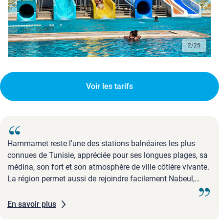
2
/
25
Voir les tarifs
Hammamet reste l'une des stations balnéaires les plus
connues de Tunisie, appréciée pour ses longues plages, sa
médina, son fort et son atmosphère de ville côtière vivante.
La région permet aussi de rejoindre facilement Nabeul,
réputée pour son artisanat, ses poteries et son marché, ou
de prévoir des excursions vers Tunis, Carthage et Sidi Bou
En savoir plus
...