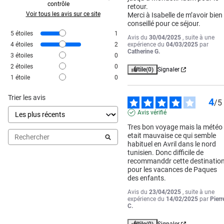
contrôle
retour.

Voir tous les avis sur ce site
Merci à Isabelle de m’avoir bien 
conseillé pour ce séjour.
5
étoiles
1
Avis du
30/04/2025
, suite à une
4
étoiles
2
expérience du
04/03/2025
par
Catherine G.
3
étoiles
0
2
étoiles
0
Utile
(0)
Signaler
1
étoile
0
Trier les avis
4
/
5
Avis vérifié
Tres bon voyage mais la météo 
etait mauvaise ce qui semble 
habituel en Avril dans le nord 
tunisien. Donc difficile de 
recommanddr cette destination
pour les vacances de Paques 
des enfants.
Avis du
23/04/2025
, suite à une
expérience du
14/02/2025
par
Pierr
C.