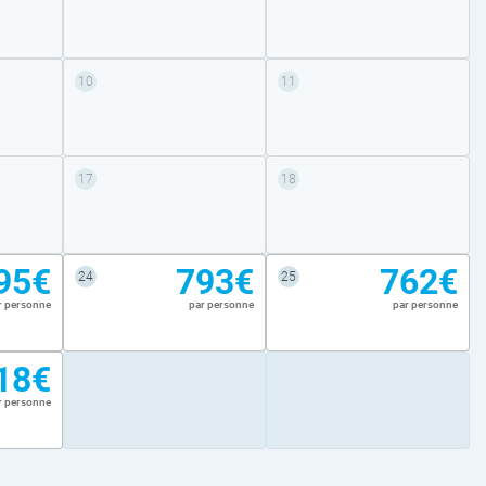
10
11
17
18
95€
793€
762€
24
25
r personne
par personne
par personne
18€
r personne