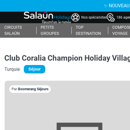
✨ NOUVEAU : 
Nos spécialistes
186 agen
CIRCUITS
PETITS
TOP
COMPOSE
SALAÜN
GROUPES
DESTINATION
VOYAGE
Club Coralia Champion Holiday Villa
Turquie
Séjour
Par
Boomerang Séjours