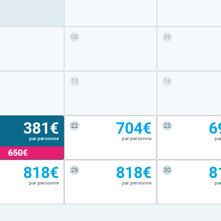
08
09
15
16
381€
704€
6
22
23
par personne
par personne
pa
650€
818€
818€
8
29
30
par personne
par personne
pa