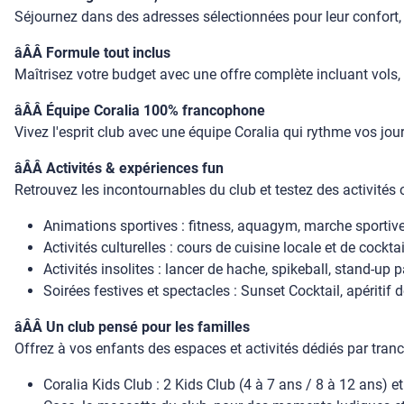
Séjournez dans des adresses sélectionnées pour leur confort, l
âÂÂ Formule tout inclus
Maîtrisez votre budget avec une offre complète incluant vols, 
âÂÂ Équipe Coralia 100% francophone
Vivez l'esprit club avec une équipe Coralia qui rythme vos jour
âÂÂ Activités & expériences fun
Retrouvez les incontournables du club et testez des activités o
Animations sportives : fitness, aquagym, marche sportive,
Activités culturelles : cours de cuisine locale et de cock
Activités insolites : lancer de hache, spikeball, stand-up 
Soirées festives et spectacles : Sunset Cocktail, apéritif 
âÂÂ Un club pensé pour les familles
Offrez à vos enfants des espaces et activités dédiés par tran
Coralia Kids Club : 2 Kids Club (4 à 7 ans / 8 à 12 ans) e