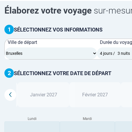
Élaborez votre voyage
sur-mesu
1
SÉLECTIONNEZ VOS INFORMATIONS
Ville de départ
Durée du voya
2
SÉLECTIONNEZ VOTRE DATE DE DÉPART
2026
Janvier 2027
Février 2027
Lundi
Mardi