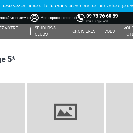
réservez en ligne et faites vous accompagner par votre agence
09 73 76 60 59
ces à votre service
Mon espace personnel
Coût d'un appel local
Z VOTRE
SÉJOURS &
VOLS
CROISIÈRES
VOLS
CLUBS
HÔT
ge 5*