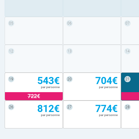
05
06
07
12
13
14
543€
704€
19
20
21
par personne
par personne
722€
812€
774€
26
27
28
par personne
par personne