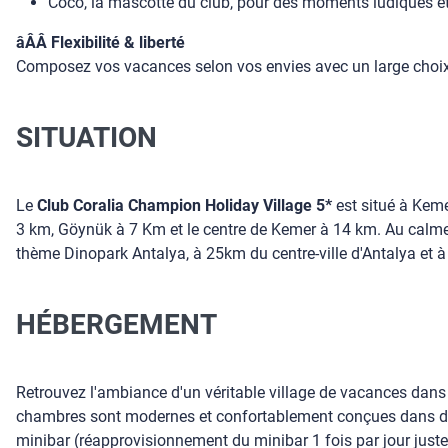
Coco, la mascotte du club, pour des moments ludiques et
âÂÂ Flexibilité & liberté
Composez vos vacances selon vos envies avec un large choix 
SITUATION
Le
Club Coralia Champion Holiday Village 5*
est situé à Keme
3 km, Göynük à 7 Km et le centre de Kemer à 14 km. Au calme 
thème Dinopark Antalya, à 25km du centre-ville d'Antalya et à
HÉBERGEMENT
Retrouvez l'ambiance d'un véritable village de vacances dans
chambres sont modernes et confortablement conçues dans des c
minibar (réapprovisionnement du minibar 1 fois par jour juste av