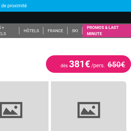
 de proximité
 +
PROMOS & LAST
HÔTELS
FRANCE
SKI
ELS
MINUTE
381€
650€
/pers.
dès