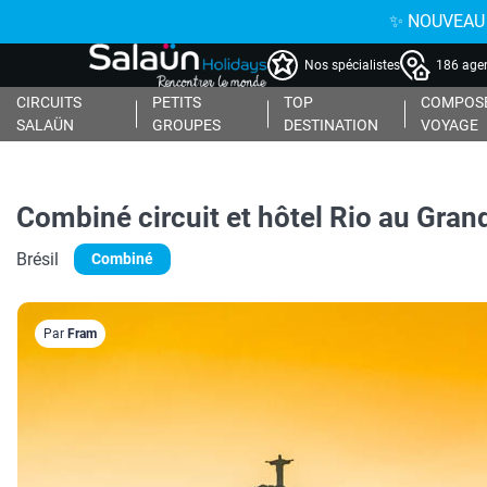
✨ NOUVEAU : 
Nos spécialistes
186 agen
CIRCUITS
PETITS
TOP
COMPOSE
SALAÜN
GROUPES
DESTINATION
VOYAGE
Combiné circuit et hôtel Rio au Gran
Brésil
Combiné
Par
Fram