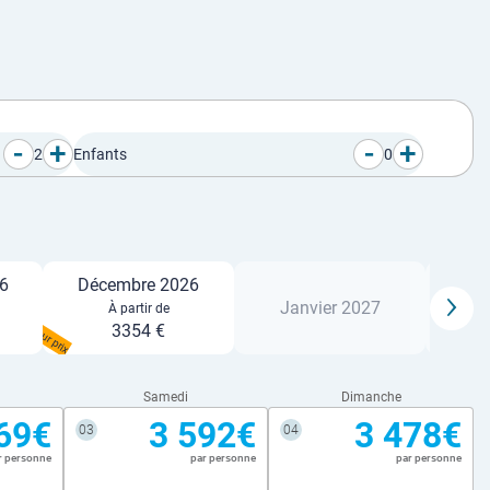
-
+
-
+
2
Enfants
0
6
Décembre 2026
Janvier 2027
Fé
À partir de
Meilleur prix
3354 €
Samedi
Dimanche
69€
3 592€
3 478€
03
04
r personne
par personne
par personne