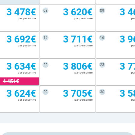
3 478€
3 620€
3 4
08
09
par personne
par personne
pa
3 692€
3 711€
3 9
15
16
par personne
par personne
pa
3 634€
3 806€
3 7
22
23
par personne
par personne
pa
4 451€
3 624€
3 705€
3 5
29
30
par personne
par personne
pa