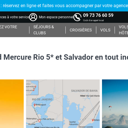
réservez en ligne et faites vous accompagner par votre agence
09 73 76 60 59
ces à votre service
Mon espace personnel
Coût d'un appel local
Z VOTRE
SÉJOURS &
VOLS
CROISIÈRES
VOLS
CLUBS
HÔT
d Mercure Rio 5* et Salvador en tout in