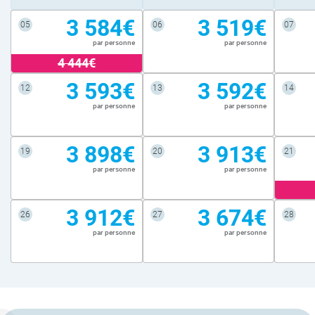
3 584€
3 519€
05
06
07
par personne
par personne
4 444€
3 593€
3 592€
12
13
14
par personne
par personne
3 898€
3 913€
19
20
21
par personne
par personne
3 912€
3 674€
26
27
28
par personne
par personne