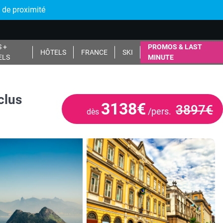
 de proximité
 +
PROMOS & LAST
HÔTELS
FRANCE
SKI
ELS
MINUTE
clus
3138€
3897€
/pers.
dès