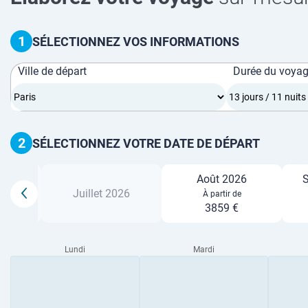
1
SÉLECTIONNEZ VOS INFORMATIONS
Ville de départ
Durée du voya
2
SÉLECTIONNEZ VOTRE DATE DE DÉPART
Août 2026
S
26
Juillet 2026
À partir de
3859 €
Lundi
Mardi