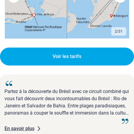
2
/
31
Voir les tarifs
Partez à la découverte du Brésil avec ce circuit combiné qui
vous fait découvrir deux incontournables du Brésil : Rio de
Janeiro et Salvador de Bahia. Entre plages paradisiaques,
panoramas à couper le souffle et immersion dans la culture
brésilienne, ce séjour allie exploration et détente. Visitez
des sites emblématiques, plongez dans l'histoire ...
En savoir plus