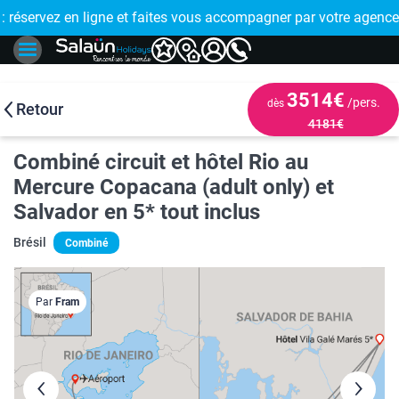
E !
réservez en ligne et faites vous accompagner par votre agence
🤩 PAIEMENT
3514€
/pers.
dès
Retour
4181€
Combiné circuit et hôtel Rio au
Mercure Copacana (adult only) et
Salvador en 5* tout inclus
Brésil
Combiné
Par
Fram