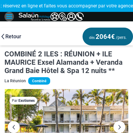
E !
réservez en ligne et faites vous accompagner par votre agence
🤩 PAIEMENT
2064€
Retour
/pers.
dès
COMBINÉ 2 ILES : RÉUNION + ILE
MAURICE Exsel Alamanda + Veranda
Grand Baie Hôtel & Spa 12 nuits **
La Réunion
Combiné
Par
Exotismes