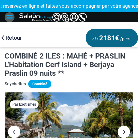
E !
réservez en ligne et faites vous accompagner par votre agence
🤩 PAIEMENT
2181€
Retour
/pers.
dès
COMBINÉ 2 ILES : MAHÉ + PRASLIN
L'Habitation Cerf Island + Berjaya
Praslin 09 nuits **
Seychelles
Combiné
Par
Exotismes