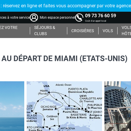
réservez en ligne et faites vous accompagner par votre agence
09 73 76 60 59
ces à votre service
Mon espace personnel
Coût d'un appel local
Z VOTRE
SÉJOURS &
VOLS
CROISIÈRES
VOLS
CLUBS
HÔT
E AU DÉPART DE MIAMI (ETATS-UNIS)