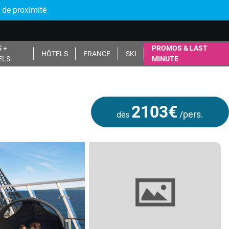
 de proximité
 +
PROMOS & LAST
HÔTELS
FRANCE
SKI
ELS
MINUTE
2103€
/pers.
dès