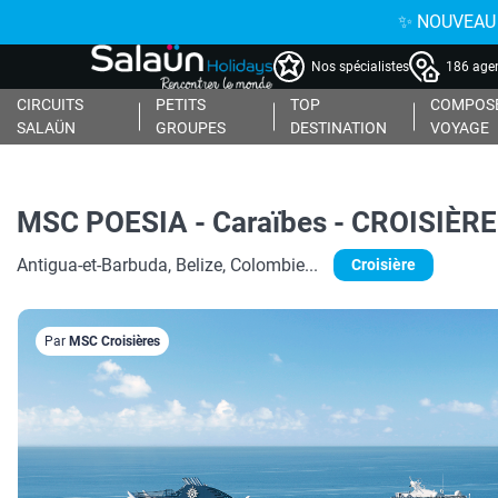
✨ NOUVEAU : 
Nos spécialistes
186 agen
CIRCUITS
PETITS
TOP
COMPOSE
SALAÜN
GROUPES
DESTINATION
VOYAGE
MSC POESIA - Caraïbes - CROISIÈR
Antigua-et-Barbuda, Belize, Colombie...
Croisière
Par
MSC Croisières