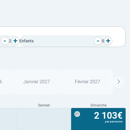
-
+
-
+
2
Enfants
0
6
Janvier 2027
Février 2027
Samedi
Dimanche
2 103€
01
par personne