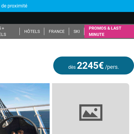
 de proximité
 +
PROMOS & LAST
HÔTELS
FRANCE
SKI
ELS
MINUTE
2245€
/pers.
dès