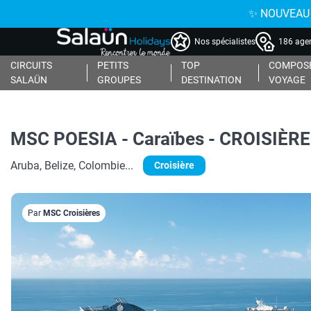
✨ NOUVEAU : 
Nos spécialistes
186 agen
CIRCUITS
PETITS
TOP
COMPOSE
SALAÜN
GROUPES
DESTINATION
VOYAGE
MSC POESIA - Caraïbes - CROISIÈR
Aruba, Belize, Colombie...
Croisière
Par
MSC Croisières