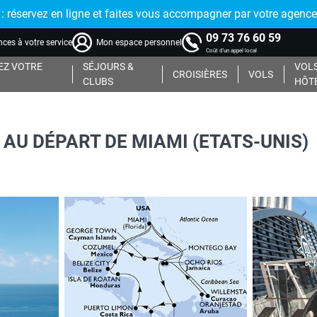
réservez en ligne et faites vous accompagner par votre agence
09 73 76 60 59
ces à votre service
Mon espace personnel
Coût d'un appel local
Z VOTRE
SÉJOURS &
VOLS
CROISIÈRES
VOLS
CLUBS
HÔT
E AU DÉPART DE MIAMI (ETATS-UNIS)