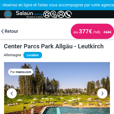
E !
réservez en ligne et faites vous accompagner par votre agence
🤩 PAIEMENT
377€
Retour
/héb.
468€
dès
Center Parcs Park Allgäu - Leutkirch
Allemagne
Location
Par
maeva.com