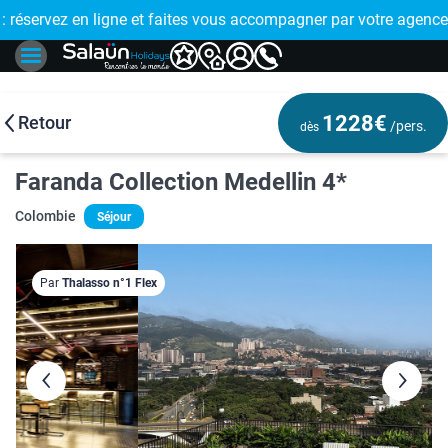
E !
réservez en ligne et faites vous accompagner par votre agence
🤩 PAIEMENT
1228€
Retour
/pers.
dès
Faranda Collection Medellin 4*
Colombie
Séjour
Par
Thalasso n°1 Flex