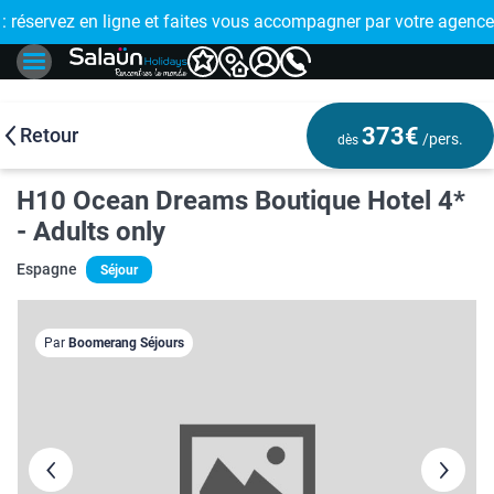
E !
réservez en ligne et faites vous accompagner par votre agence
🤩 PAIEMENT
373€
Retour
/pers.
dès
H10 Ocean Dreams Boutique Hotel 4*
- Adults only
Espagne
Séjour
Par
Boomerang Séjours