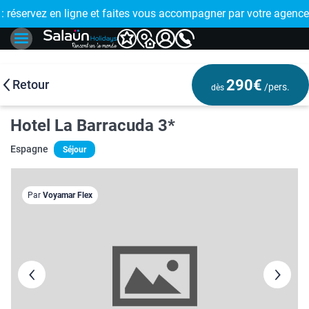
E !
réservez en ligne et faites vous accompagner par votre agence
🤩 PAIEMENT
290€
Retour
/pers.
dès
Hotel La Barracuda 3*
Espagne
Séjour
Par
Voyamar Flex