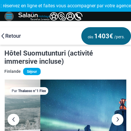
E !
réservez en ligne et faites vous accompagner par votre agence
🤩 PAIEMENT
1403€
Retour
/pers.
dès
Hôtel Suomutunturi (activité
immersive incluse)
Finlande
Séjour
Par
Thalasso n°1 Flex