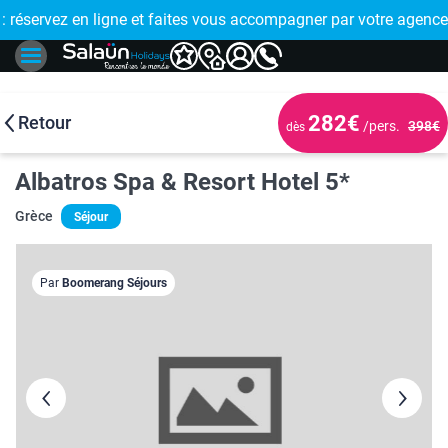
E !
réservez en ligne et faites vous accompagner par votre agence
282€
Retour
/pers.
398€
dès
Albatros Spa & Resort Hotel 5*
Grèce
Séjour
Par
Boomerang Séjours