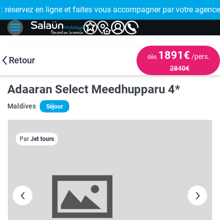
E !
réservez en ligne et faites vous accompagner par votre agence
🤩 PAIEMENT
1891€
/pers.
dès
Retour
2840€
Adaaran Select Meedhupparu 4*
Maldives
Séjour
Par
Jet tours