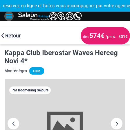
E !
réservez en ligne et faites vous accompagner par votre agence
🤩 PAIEMENT
574€
Retour
/pers.
801€
dès
Kappa Club Iberostar Waves Herceg
Novi 4*
Monténégro
Club
Par
Boomerang Séjours