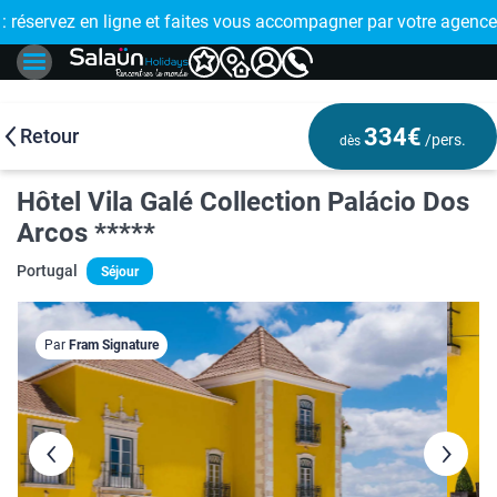
E !
réservez en ligne et faites vous accompagner par votre agence
🤩 PAIEMENT
334€
Retour
/pers.
dès
Hôtel Vila Galé Collection Palácio Dos
Arcos *****
Portugal
Séjour
Par
Fram Signature