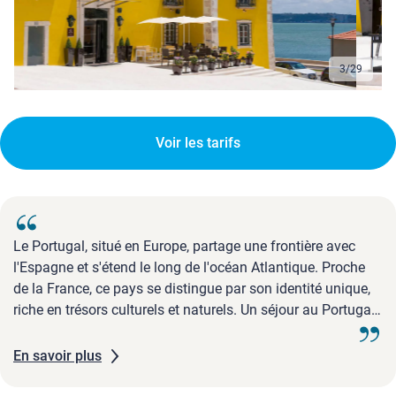
3
/
29
Voir les tarifs
Le Portugal, situé en Europe, partage une frontière avec
l'Espagne et s'étend le long de l'océan Atlantique. Proche
de la France, ce pays se distingue par son identité unique,
riche en trésors culturels et naturels. Un séjour au Portugal
rime avec soleil, patrimoine exceptionnel et découvertes
fascinantes, à l'image de sa capitale Lisbonne, ...
En savoir plus