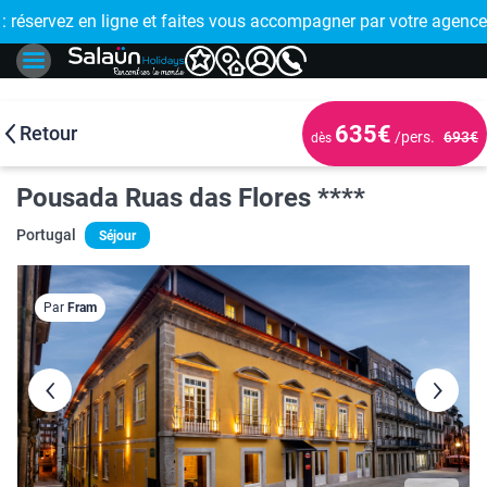
E !
réservez en ligne et faites vous accompagner par votre agence
🤩 PAIEMENT
635€
Retour
/pers.
693€
dès
Pousada Ruas das Flores ****
Portugal
Séjour
Par
Fram