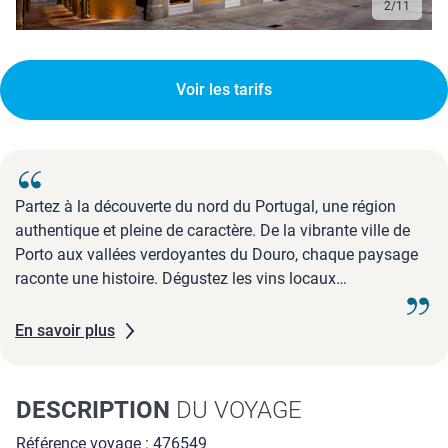
2
/
11
Voir les tarifs
Partez à la découverte du nord du Portugal, une région
authentique et pleine de caractère. De la vibrante ville de
Porto aux vallées verdoyantes du Douro, chaque paysage
raconte une histoire. Dégustez les vins locaux
mondialement reconnus tout en admirant les vignobles en
terrasses classés à l'UNESCO. Randonnées, gastronomie,
En savoir plus
artisanat : ici, les ...
DESCRIPTION
DU VOYAGE
Référence voyage : 476549