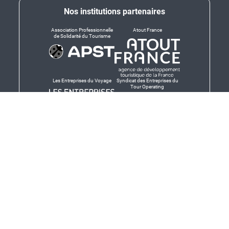
Nos institutions partenaires
Association Professionnelle
Atout France
de Solidarité du Tourisme
Les Entreprises du Voyage
Syndicat des Entreprises du
Tour Operating
Dirigeants responsables
Produit en Bretagne,
Finistère-Bretagne
promotion des produits
bretons et services bretons
© Salaün Holidays 2026 - Tous droits réservés