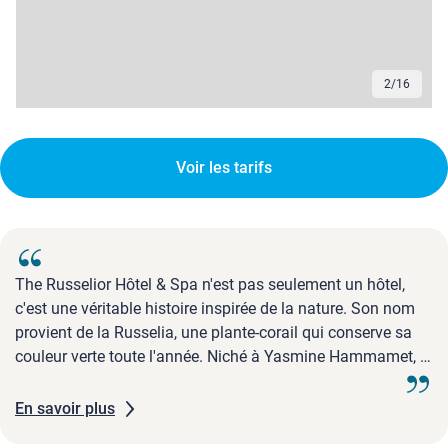
3
/
16
Voir les tarifs
The Russelior Hôtel & Spa n'est pas seulement un hôtel,
c'est une véritable histoire inspirée de la nature. Son nom
provient de la Russelia, une plante-corail qui conserve sa
couleur verte toute l'année. Niché à Yasmine Hammamet, il
offre un cadre luxueux, familial et relaxant, idéal pour un
séjour inoubliable.
En savoir plus