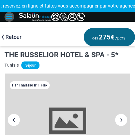
E !
réservez en ligne et faites vous accompagner par votre agence
🤩 PAIEMENT
275€
Retour
/pers.
dès
THE RUSSELIOR HOTEL & SPA - 5*
Tunisie
Séjour
Par
Thalasso n°1 Flex