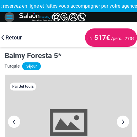
E !
réservez en ligne et faites vous accompagner par votre agence
🤩 PAIEMENT
517€
Retour
/pers.
773€
dès
Balmy Foresta 5*
Turquie
Séjour
Par
Jet tours