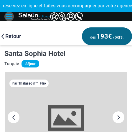
E !
réservez en ligne et faites vous accompagner par votre agence
🤩 PAIEMENT
193€
Retour
/pers.
dès
Santa Sophia Hotel
Turquie
Séjour
Par
Thalasso n°1 Flex