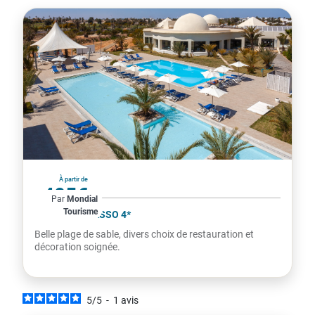
Tunisie
À partir de
405€
Par
Mondial
Tourisme
par personne
CÉSAR THALASSO 4*
Belle plage de sable, divers choix de restauration et
décoration soignée.
5
/
5
-
1
avis