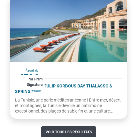
Tunisie
À partir de
472€
Par
Fram
Signature
par personne
HÔTEL ROYAL TULIP KORBOUS BAY THALASSO &
SPRING *****
La Tunisie, une perle méditerranéenne ! Entre mer, désert
et montagnes, la Tunisie dévoile un patrimoine
exceptionnel, des plages de sable fin et une culture...
VOIR TOUS LES RÉSULTATS