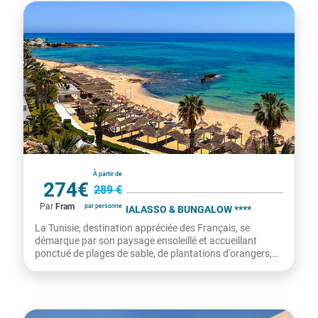
Tunisie
À partir de
274€
289 €
Par
Fram
par personne
HÔTEL BEL AZUR THALASSO & BUNGALOW ****
La Tunisie, destination appréciée des Français, se
démarque par son paysage ensoleillé et accueillant
ponctué de plages de sable, de plantations d'orangers,
de forêts,...