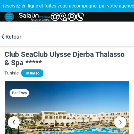
E !
réservez en ligne et faites vous accompagner par votre agence
🤩 PAIEMENT
Retour
Club SeaClub Ulysse Djerba Thalasso
& Spa *****
Tunisie
Thalasso
Par
Fram