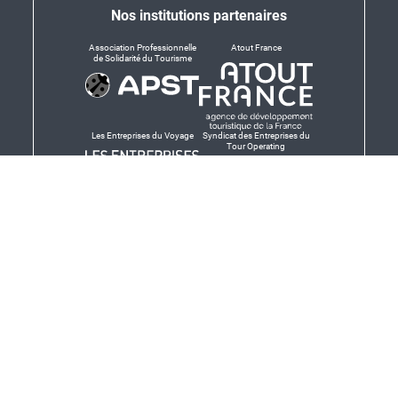
Nos institutions partenaires
Association Professionnelle
Atout France
de Solidarité du Tourisme
Les Entreprises du Voyage
Syndicat des Entreprises du
Tour Operating
Dirigeants responsables
Produit en Bretagne,
Finistère-Bretagne
promotion des produits
bretons et services bretons
© Salaün Holidays 2026 - Tous droits réservés