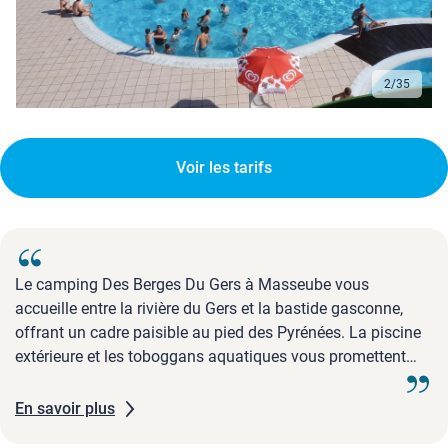
2
/
35
Voir les tarifs
Le camping Des Berges Du Gers à Masseube vous
accueille entre la rivière du Gers et la bastide gasconne,
offrant un cadre paisible au pied des Pyrénées. La piscine
extérieure et les toboggans aquatiques vous promettent
des moments rafraîchissants en famille.Chaque lundi, un
apéritif de bienvenue permet de rencontrer les autres
En savoir plus
vacanciers et de déguster des produits locaux, tandis que