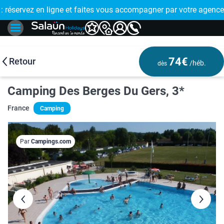
E !
réservez en ligne et faites vous accompagner par votre agence
🤩 PAIEMENT
74€
Retour
/héb.
dès
Camping Des Berges Du Gers, 3*
France
Camping
Par
Campings.com