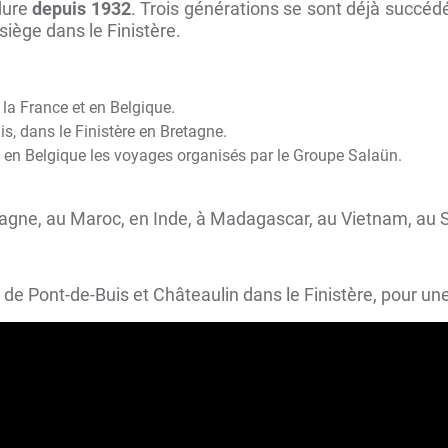
 dure
depuis 1932
. Trois générations se sont déjà succédée
iège dans le Finistère.
 la France et en Belgique.
s, dans le Finistère en Bretagne.
t en Belgique les voyages organisés par le Groupe Salaün.
spagne, au Maroc, en Inde, à Madagascar, au Vietnam, au S
les de Pont-de-Buis et Châteaulin dans le Finistère, pour 