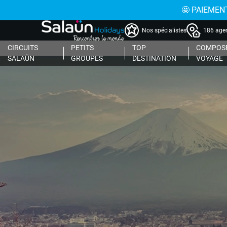
🤩 PAIEMENT
Nos spécialistes
186 agen
CIRCUITS
PETITS
TOP
COMPOSE
SALAÜN
GROUPES
DESTINATION
VOYAGE