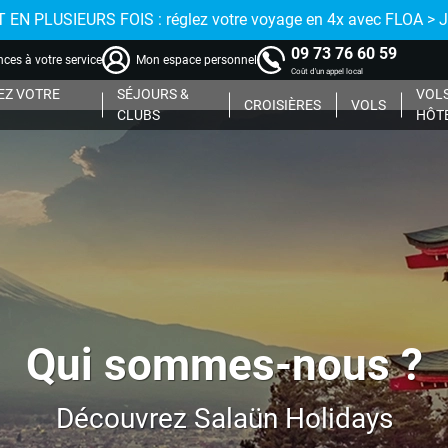
 EN PLUSIEURS FOIS : réglez votre voyage en 4x avec FLOA > 
09 73 76 60 59
ces à votre service
Mon espace personnel
Coût d'un appel local
Z VOTRE
SÉJOURS &
VOLS
CROISIÈRES
VOLS
CLUBS
HÔT
Qui sommes-nous ?
Découvrez Salaün Holidays