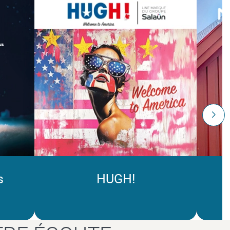
s
HUGH!