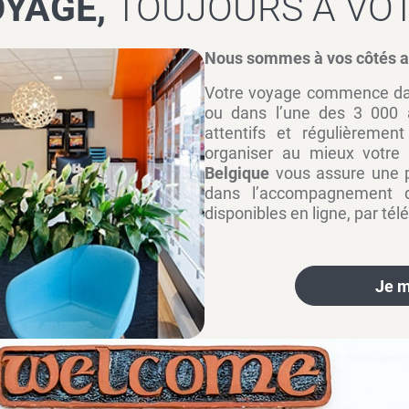
OYAGE,
TOUJOURS À VO
Nous sommes à vos côtés av
Votre voyage commence da
ou dans l’une des 3 000 
attentifs et régulièremen
organiser au mieux votre
Belgique
vous assure une p
dans l’accompagnement 
disponibles en ligne, par té
Je m