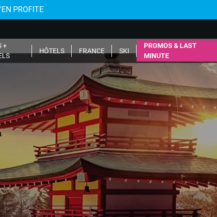
J'EN PROFITE
 +
PROMOS & LAST
HÔTELS
FRANCE
SKI
ELS
MINUTE