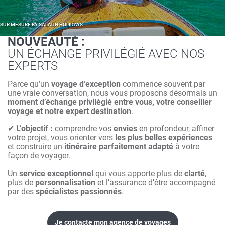
SUR MESURE BY SALAÜN HOLIDAYS
NOUVEAUTÉ :
UN ÉCHANGE PRIVILÉGIÉ AVEC NOS
EXPERTS
Parce qu’un
voyage d’exception
commence souvent par
une vraie conversation, nous vous proposons désormais un
moment d’échange privilégié entre vous, votre conseiller
voyage et notre expert destination
.
✔
L’objectif :
comprendre vos
envies
en profondeur, affiner
votre projet, vous orienter vers
les plus belles expériences
et construire un
itinéraire parfaitement adapté
à votre
façon de voyager.
Un
service exceptionnel
qui vous apporte plus de
clarté
,
plus de
personnalisation
et l’assurance d’être accompagné
par des
spécialistes passionnés
.
Je contacte mon agence de voyages