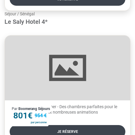
Séjour
/
Sénégal
Le Saly Hotel 4*
- Un hôtel en front de mer - Des chambres parfaites pour le
Par
Boomerang Séjours
À partir de
repos - Un quartier aux nombreuses animations
801€
954 €
par personne
JE RÉSERVE