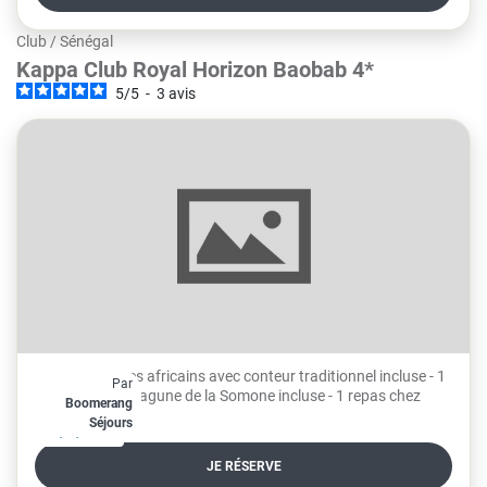
Club
/
Sénégal
Kappa Club Royal Horizon Baobab 4*
5
/
5
-
3
avis
- 1 soirée contes africains avec conteur traditionnel incluse - 1
Par
À partir de
balade dans la lagune de la Somone incluse - 1 repas chez
848€
Boomerang
l'habitant inclus
Séjours
par personne
JE RÉSERVE