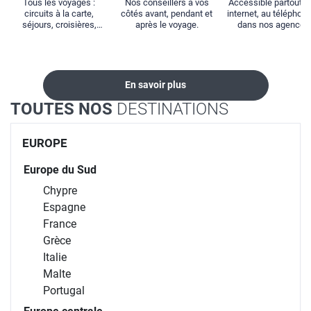
Tous les voyages :
Nos conseillers à vos
Accessible partout : 
circuits à la carte,
côtés avant, pendant et
internet, au téléphone
séjours, croisières,
après le voyage.
dans nos agences
locations...
En savoir plus
TOUTES NOS
DESTINATIONS
EUROPE
Europe du Sud
Chypre
Espagne
France
Grèce
Italie
Malte
Portugal