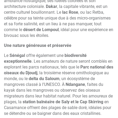
ambiance nostalgique, ses ruelles colorées et son
architecture coloniale.
Dakar
, la capitale vibrante, est un
centre culturel bouillonnant. Le
lac Rose
, ou lac Retba,
célèbre pour sa teinte unique due à des micro-organismes
et sa forte salinité, est un lieu à ne pas manquer, tout
comme le
désert de Lompoul
, idéal pour une expérience en
bivouac sous les étoiles.
Une nature généreuse et préservée
Le
Sénégal
offre également une
biodiversité
exceptionnelle
. Les amateurs de nature seront comblés en
explorant les parcs nationaux, tels que le
Parc national des
oiseaux du Djoudj
, la troisième réserve ornithologique au
monde, ou le
delta du Saloum
, un écosystème de
mangroves classé à l’UNESCO. À
Ndangane
, faites du
kayak dans les mangroves ou observez des oiseaux
migrateurs dans leur habitat naturel. Pour les amoureux de
plages, la
station balnéaire de Saly et le Cap Skirring
en
Casamance offrent des plages de sable doré, idéales pour
se détendre ou se baigner dans des eaux cristallines.