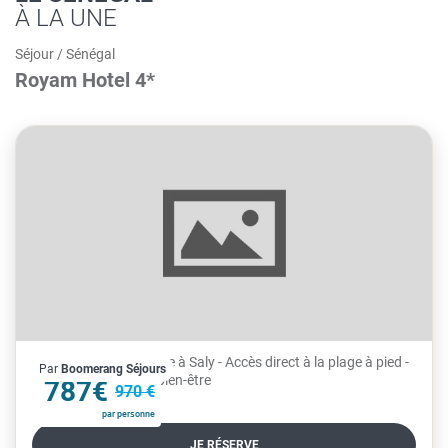
À LA UNE
Séjour
/
Sénégal
Royam Hotel 4*
- Situé en bord de plage à Saly - Accès direct à la plage à pied -
Par
Boomerang Séjours
À partir de
1 piscine et 1 centre bien-être
787€
970 €
par personne
JE RÉSERVE