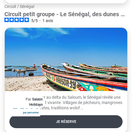
Circuit
/
Sénégal
Circuit petit groupe - Le Sénégal, des dunes du
5
/
5
-
1
avis
Dakar au delta du Saloum (de 7 à 16 pers.
max.)
Des dunes de Dakar au delta du Saloum, le Sénégal révèle une
Par
Salaün
À partir de
Afrique lumineuse et vivante. Villages de pêcheurs, mangroves
2 255€
Holidays
paisibles, îles secrètes, traditions wolof...
par personne
JE RÉSERVE