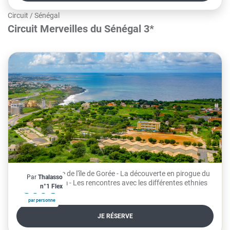
Circuit
/
Sénégal
Circuit Merveilles du Sénégal 3*
- La découverte de l'île de Gorée - La découverte en pirogue du
Par
Thalasso
À partir de
delta du Saloum - Les rencontres avec les différentes ethnies
866€
n°1 Flex
par personne
JE RÉSERVE