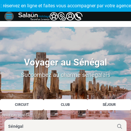
E !
réservez en ligne et faites vous accompagner par votre agence
🤩 PAIEMENT
Voyager au Sénégal
Succombez au charme sénégalais
CIRCUIT
CLUB
SÉJOUR
VOYAGER AU SÉNÉGAL