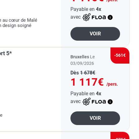
Payable en
4x
avec
e au cœur de Malé
un design soigné
VOIR
rt 5*
-561€
Bruxelles
Le
03/09/2026
Dès
1 678€
1 117€
/pers.
Payable en
4x
avec
ue
VOIR