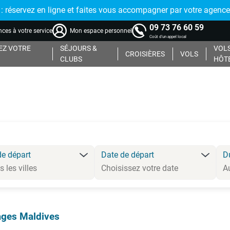
réservez en ligne et faites vous accompagner par votre agence
09 73 76 60 59
ces à votre service
Mon espace personnel
Coût d'un appel local
Z VOTRE
SÉJOURS &
VOLS
CROISIÈRES
VOLS
CLUBS
HÔT
de départ
Date de départ
D
ges Maldives