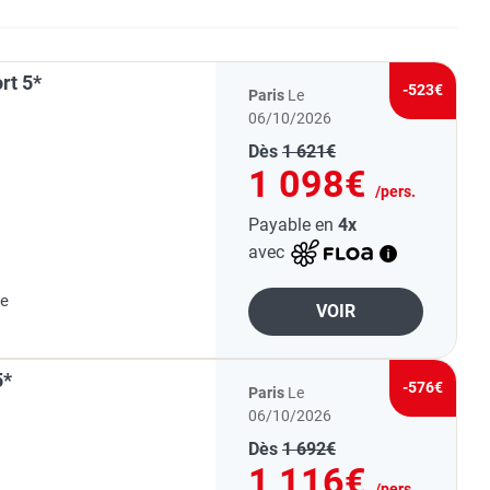
rt 5*
-523€
Paris
Le
06/10/2026
Dès
1 621€
1 098€
/pers.
Payable en
4x
avec
ue
VOIR
5*
-576€
Paris
Le
06/10/2026
Dès
1 692€
1 116€
/pers.