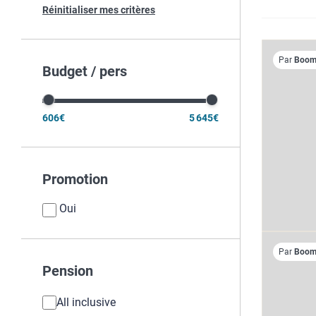
Réinitialiser mes critères
Par
Boome
Budget / pers
606€
5 645€
Promotion
Oui
Par
Boome
Pension
All inclusive