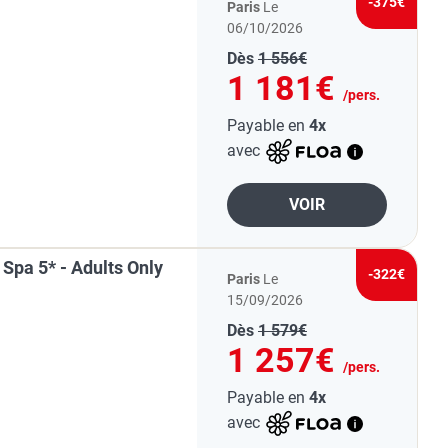
-375€
Paris
Le
06/10/2026
Dès
1 556€
1 181€
/pers.
Payable en
4x
avec
VOIR
Spa 5* - Adults Only
-322€
Paris
Le
15/09/2026
Dès
1 579€
1 257€
/pers.
Payable en
4x
avec