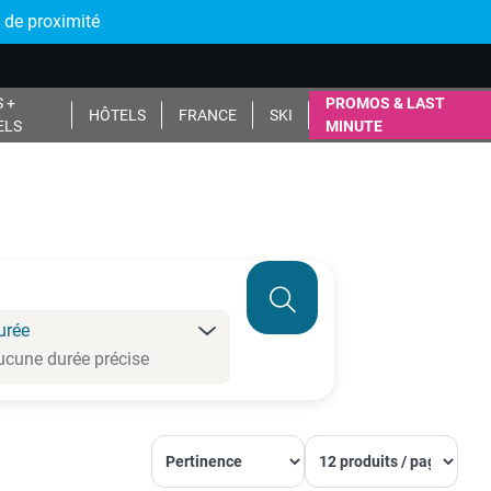
 de proximité
 +
PROMOS & LAST
HÔTELS
FRANCE
SKI
ELS
MINUTE
urée