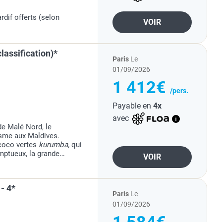
e
ardif offerts (selon
VOIR
lassification)*
Paris
Le
01/09/2026
1 412€
/pers.
Payable en
4x
avec
 de Malé Nord, le
isme aux Maldives.
 coco vertes
kurumba,
qui
omptueux, la grande
VOIR
bassins, la belle piscine
- 4*
Paris
Le
01/09/2026