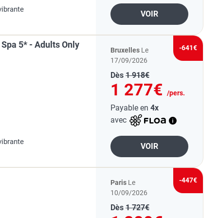
vibrante
VOIR
Spa 5* - Adults Only
-641€
Bruxelles
Le
17/09/2026
Dès
1 918€
1 277€
/pers.
Payable en
4x
avec
vibrante
VOIR
-447€
Paris
Le
10/09/2026
Dès
1 727€