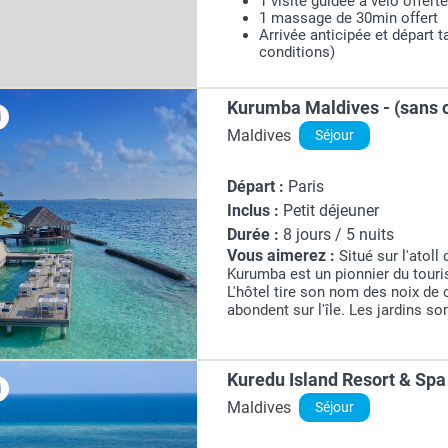
1 visite guidée à vélo offert
1 massage de 30min offert
Arrivée anticipée et départ t
conditions)
Kurumba Maldives - (sans c
i
Maldives
Séjour
Départ :
Paris
Inclus :
Petit déjeuner
Durée :
8 jours / 5 nuits
Vous aimerez :
Situé sur l'atoll
Kurumba est un pionnier du tour
L'hôtel tire son nom des noix de
abondent sur l'île. Les jardins s
réception avec ses patios et ses 
et le Veli Spa...
Kuredu Island Resort & Spa 
i
Maldives
Séjour