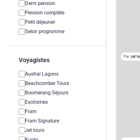
Demi pension
Pension complète
Petit déjeuner
Selon programme
Par
Jet t
Voyagistes
Austral Lagons
Beachcomber Tours
Boomerang Séjours
Exotismes
Fram
Fram Signature
Jet tours
Kuoni