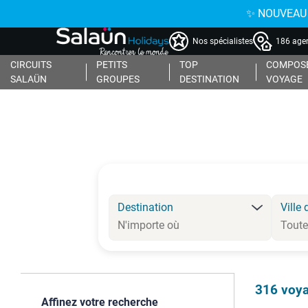
✨ NOUVEAU : 
Nos spécialistes
186 agen
CIRCUITS
PETITS
TOP
COMPOSE
SALAÜN
GROUPES
DESTINATION
VOYAGE
Destination
Ville 
316
voya
Affinez votre recherche