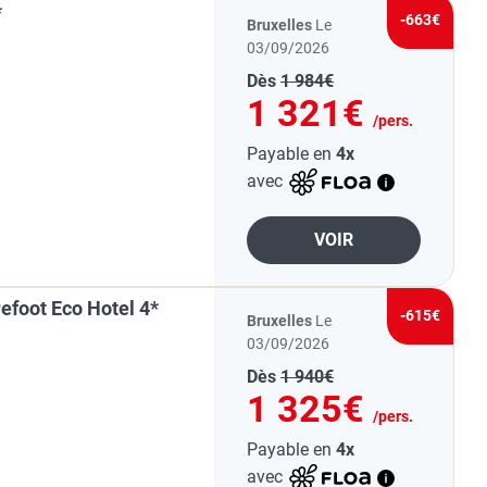
*
-663€
Bruxelles
Le
03/09/2026
Dès
1 984€
1 321€
/pers.
Payable en
4x
avec
VOIR
efoot Eco Hotel 4*
-615€
Bruxelles
Le
03/09/2026
Dès
1 940€
1 325€
/pers.
Payable en
4x
avec