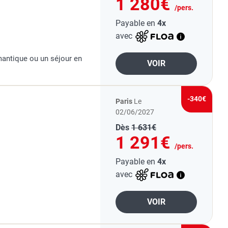
1 280€
/pers.
Payable en
4x
avec
mantique ou un séjour en
VOIR
-340€
Paris
Le
02/06/2027
Dès
1 631€
1 291€
/pers.
Payable en
4x
avec
VOIR