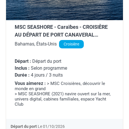
MSC SEASHORE - Caraïbes - CROISIÈRE
AU DÉPART DE PORT CANAVERAL
(ORLANDO) (ÉTATS-UNIS)
Bahamas, États-Unis
Croisière
Départ :
Départ du port
Inclus :
Selon programme
Durée :
4 jours / 3 nuits
Vous aimerez :
> MSC Croisières, découvrir le
monde en grand
> MSC SEASHORE (2021) navire ouvert sur la mer,
univers digital, cabines familiales, espace Yacht
Club
Départ du port
Le 01/10/2026