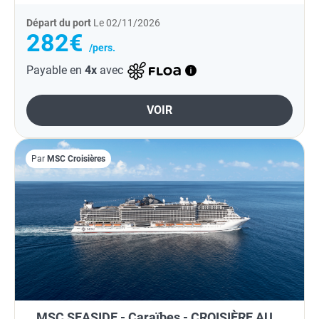
Départ du port
Le 02/11/2026
282€
/pers.
Payable en
4x
avec
VOIR
Par
MSC Croisières
MSC SEASIDE - Caraïbes - CROISIÈRE AU