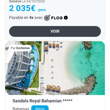
Genève
Le 24/10/2026
2 035€
/pers.
Payable en
4x
avec
VOIR
Par
Exotismes
Sandals Royal Bahamian *****
Bahamas
Séjour