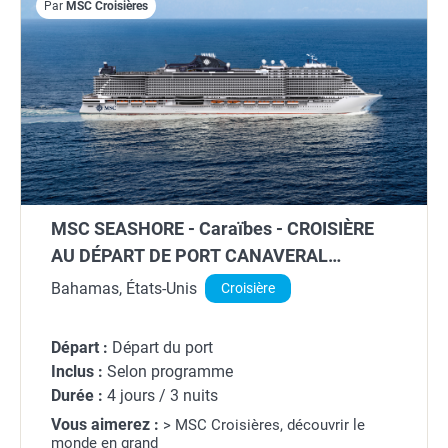
Par
MSC Croisières
MSC SEASHORE - Caraïbes - CROISIÈRE
AU DÉPART DE PORT CANAVERAL
(ORLANDO) (ÉTATS-UNIS)
Bahamas, États-Unis
Croisière
Départ :
Départ du port
Inclus :
Selon programme
Durée :
4 jours / 3 nuits
Vous aimerez :
> MSC Croisières, découvrir le
monde en grand