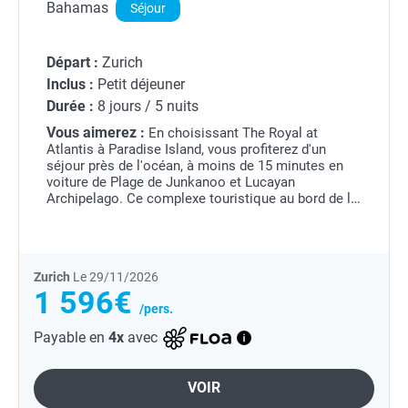
Bahamas
Séjour
Départ :
Zurich
Inclus :
Petit déjeuner
Durée :
8 jours / 5 nuits
Vous aimerez :
En choisissant The Royal at
Atlantis à Paradise Island, vous profiterez d'un
séjour près de l'océan, à moins de 15 minutes en
voiture de Plage de Junkanoo et Lucayan
Archipelago. Ce complexe touristique au bord de la
plage se trouve à 13,1 km de Plage de Cable Beach
et à 0,1 km...
Zurich
Le 29/11/2026
1 596€
/pers.
Payable en
4x
avec
VOIR