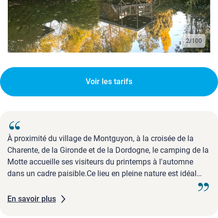
3
/
100
Voir les tarifs
À proximité du village de Montguyon, à la croisée de la
Charente, de la Gironde et de la Dordogne, le camping de la
Motte accueille ses visiteurs du printemps à l'automne
dans un cadre paisible.Ce lieu en pleine nature est idéal
pour se ressourcer et partir à la découverte des nombreux
sentiers de randonnée alentour. Il constitue également un
En savoir plus
excellent point de départ pour des escapades variées ou