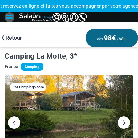
E !
réservez en ligne et faites vous accompagner par votre agence
🤩 PAIEMENT
98€
Retour
/héb.
dès
Camping La Motte, 3*
France
Camping
Par
Campings.com