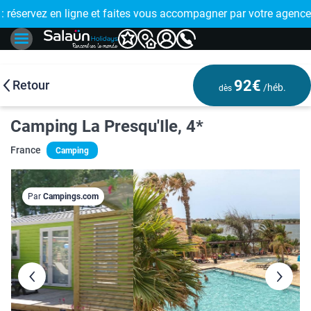
E !
réservez en ligne et faites vous accompagner par votre agence
🤩 PAIEMENT
92€
Retour
/héb.
dès
Camping La Presqu'Ile, 4*
France
Camping
Par
Campings.com