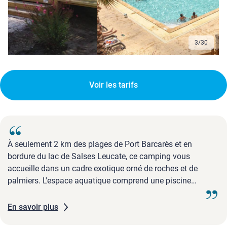
3
/
30
Voir les tarifs
À seulement 2 km des plages de Port Barcarès et en
bordure du lac de Salses Leucate, ce camping vous
accueille dans un cadre exotique orné de roches et de
palmiers. L'espace aquatique comprend une piscine
extérieure chauffée, un toboggan, une pataugeoire pour les
plus petits et un bain à remous pour la détente.Pendant les
En savoir plus
vacances scolaires, des animations pour toute la famille