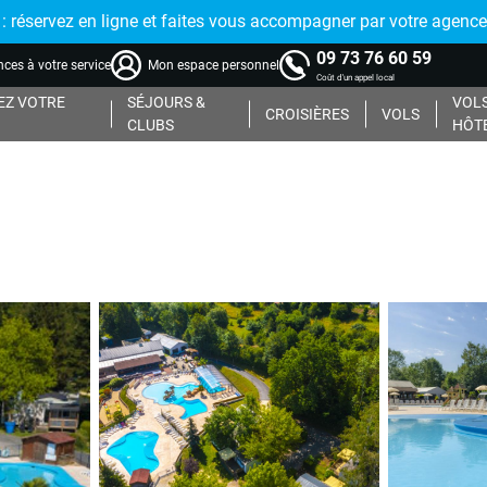
réservez en ligne et faites vous accompagner par votre agence
09 73 76 60 59
ces à votre service
Mon espace personnel
Coût d'un appel local
Z VOTRE
SÉJOURS &
VOLS
CROISIÈRES
VOLS
CLUBS
HÔT