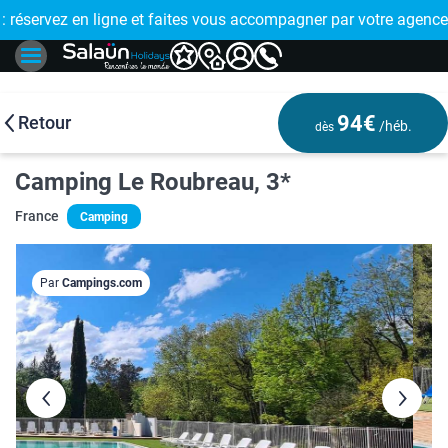
E !
réservez en ligne et faites vous accompagner par votre agence
🤩 PAIEMENT
94€
Retour
/héb.
dès
Camping Le Roubreau, 3*
France
Camping
Par
Campings.com