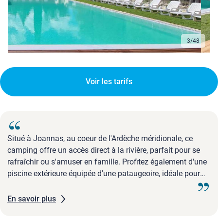
3
/
48
Voir les tarifs
Situé à Joannas, au coeur de l'Ardèche méridionale, ce
camping offre un accès direct à la rivière, parfait pour se
rafraîchir ou s'amuser en famille. Profitez également d'une
piscine extérieure équipée d'une pataugeoire, idéale pour
les enfants comme pour les adultes en quête de détente
aquatique. Sur place, une multitude d'activités attendent
En savoir plus
petits et grands : sorties sportives, randonnées, circuits VTT