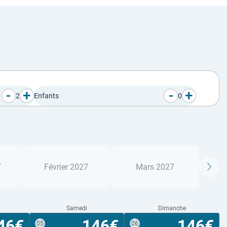
-
+
-
+
2
Enfants
0
7
Février 2027
Mars 2027
Samedi
Dimanche
46€
146€
146€
05
06