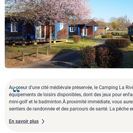
Au coeur d'une cité médiévale préservée, le Camping La Ri
équipements de loisirs disponibles, dont des jeux pour enfant
mini-golf et le badminton.À proximité immédiate, vous aurez
sentiers de randonnée et des parcours de santé. La pêche en
proposé sur place et un pot d'accueil convivial est organis
En savoir plus
du Limousin, du Quercy et du Périgord.