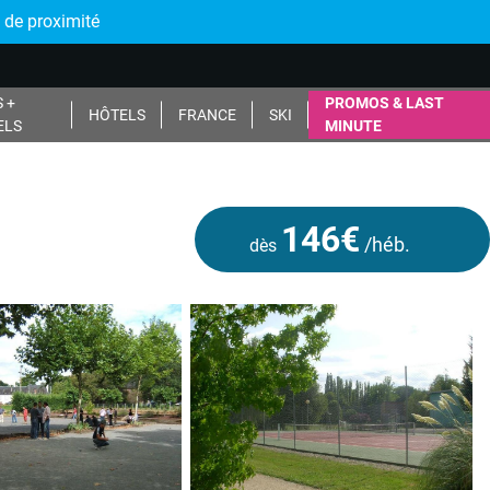
 de proximité
 +
PROMOS & LAST
HÔTELS
FRANCE
SKI
ELS
MINUTE
146€
/héb.
dès