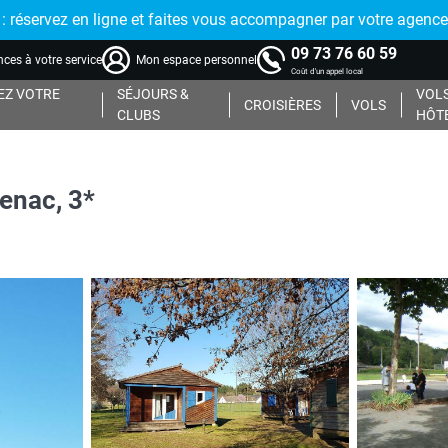
réservez en ligne et faites vous accompagner par votre agence
09 73 76 60 59
ces à votre service
Mon espace personnel
Coût d'un appel local
Z VOTRE
SÉJOURS &
VOLS
CROISIÈRES
VOLS
CLUBS
HÔT
enac, 3*