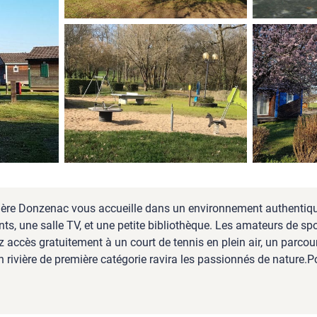
vière Donzenac vous accueille dans un environnement authentiqu
s, une salle TV, et une petite bibliothèque. Les amateurs de sport
 accès gratuitement à un court de tennis en plein air, un parcou
 rivière de première catégorie ravira les passionnés de nature.Po
é les lundis soirs en haute saison. Venez découvrir Donzenac, ses