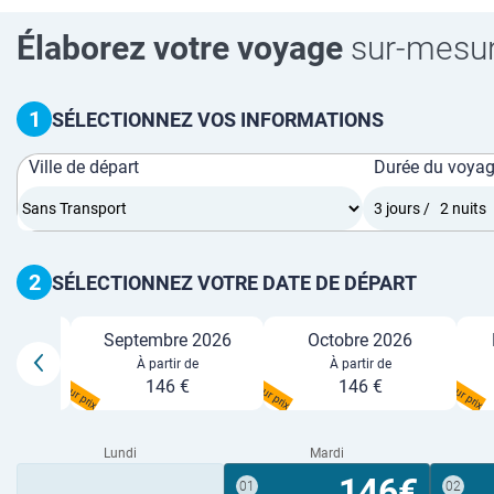
Élaborez votre voyage
sur-mesu
1
SÉLECTIONNEZ VOS INFORMATIONS
Ville de départ
Durée du voya
2
SÉLECTIONNEZ VOTRE DATE DE DÉPART
26
Septembre 2026
Octobre 2026
e
À partir de
À partir de
Meilleur prix
Meilleur prix
Meilleur prix
146 €
146 €
Lundi
Mardi
146€
01
02