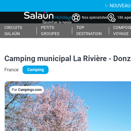
✨ NOUVEAU : 
Nos spécialistes
186 agen
CIRCUITS
PETITS
TOP
COMPOSE
SALAÜN
GROUPES
DESTINATION
VOYAGE
Camping municipal La Rivière - Donz
France
Camping
Par
Campings.com