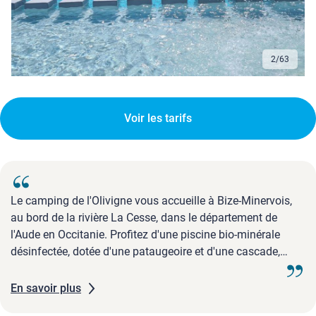
2
/
63
Voir les tarifs
Le camping de l'Olivigne vous accueille à Bize-Minervois,
au bord de la rivière La Cesse, dans le département de
l'Aude en Occitanie. Profitez d'une piscine bio-minérale
désinfectée, dotée d'une pataugeoire et d'une cascade,
accessible de mi-mai à mi-septembre.Durant l'été, un
programme varié d'animations est proposé : club enfants
En savoir plus
pour les 3-9 ans, concours familiaux, terrains de pétanque,