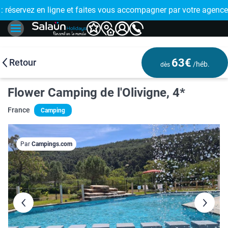
E !
réservez en ligne et faites vous accompagner par votre agence
🤩 PAIEMENT
63€
Retour
/héb.
dès
Flower Camping de l'Olivigne, 4*
France
Camping
Par
Campings.com