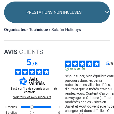
PRESTATIONS NON INCLUSES
Organisateur Technique :
Salaün Holidays
AVIS
CLIENTS
5
5
/
5
/
5
Avis vérifié
Séjour super, bien équilibré entre
parcours dans les parcs 
naturels et les villes fortifiées, 
Basé sur
1
avis soumis à un
d'autant que la météo était au 
contrôle
rendez vous. Content d'avoir fai
Voir tous les avis sur ce site
ce voyage en Octobre ( affluenc
modérée) car les visites en 
Juillet et Aout doivent être hype
5
étoiles
1
chargées et donc difficiles. Ce 
4
étoiles
0