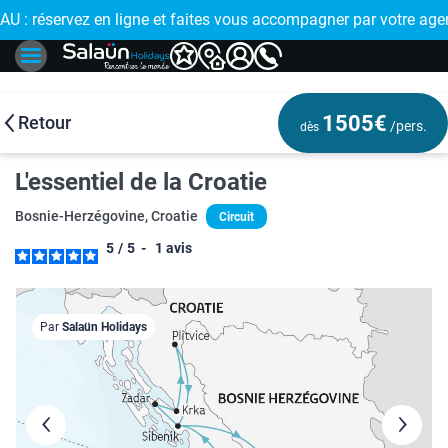
 : réservez en ligne et faites vous accompagner par votre age
🤩
1505€
Retour
/pers.
dès
L'essentiel de la Croatie
Bosnie-Herzégovine, Croatie
Circuit
5
/
5
-
1
avis
Par
Salaün Holidays