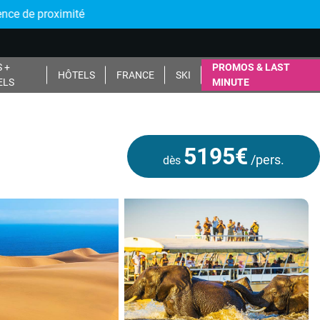
 de proximité
 +
PROMOS & LAST
HÔTELS
FRANCE
SKI
ELS
MINUTE
5195€
/pers.
dès