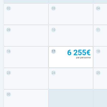
02
03
04
09
10
11
6 255€
16
17
18
par personne
23
24
25
30