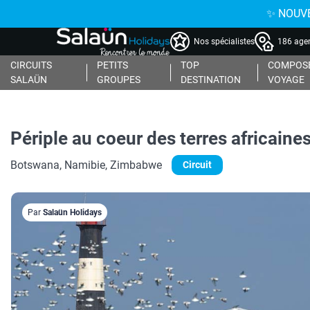
✨ NOUVEAU : 
Nos spécialistes
186 agen
CIRCUITS
PETITS
TOP
COMPOSE
SALAÜN
GROUPES
DESTINATION
VOYAGE
Périple au coeur des terres africai
Botswana, Namibie, Zimbabwe
Circuit
Par
Salaün Holidays