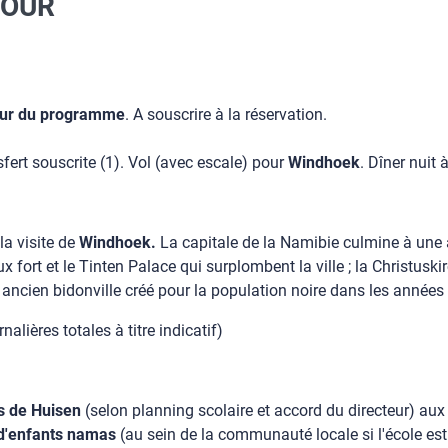
JOUR
 jour du programme
. A souscrire à la réservation.
sfert souscrite (1). Vol (avec escale) pour
Windhoek
. Dîner nuit 
la visite de
Windhoek.
La capitale de la Namibie culmine à une
x fort et le Tinten Palace qui surplombent la ville ; la Christus
, ancien bidonville créé pour la population noire dans les années
alières totales à titre indicatif)
rs de Huisen
(selon planning scolaire et accord du directeur) aux
d'enfants namas
(au sein de la communauté locale si l'école es