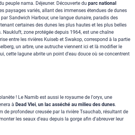
e du peuple nama. Déjeuner. Découverte du
parc national
es paysages variés, allant des immenses étendues de dunes
par Sandwich Harbour, une langue dunaire, paradis des
enant certaines des dunes les plus hautes et les plus belles
Naukluft, zone protégée depuis 1964, est une chaîne
 entre les rivières Kuiseb et Swakop, correspond à la partie
lberg, un arbre, une autruche viennent ici et là modifier le
i, cette lagune abrite un point d'eau douce où se concentrent
planète ! Le Namib est aussi le royaume de l'oryx, une
mènera à
Dead Vlei
,
un lac asséché au milieu des dunes
.
m de profondeur creusée par la rivière Tsauchab, résultant de
emonter les seaux d'eau depuis la gorge afin d'abreuver leur