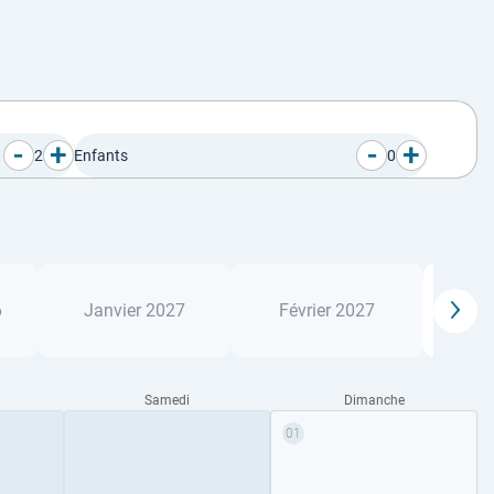
-
+
-
+
2
Enfants
0
M
6
Janvier 2027
Février 2027
Samedi
Dimanche
01