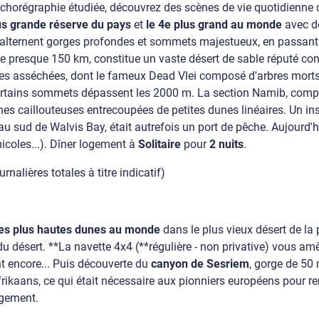
 chorégraphie étudiée, découvrez des scènes de vie quotidienn
us grande réserve du pays
et
le 4e plus grand au monde
avec d
alternent gorges profondes et sommets majestueux, en passant 
e presque 150 km, constitue un vaste désert de sable réputé cont
 asséchées, dont le fameux Dead Vlei composé d'arbres morts. 
tains sommets dépassent les 2000 m. La section Namib, comprise
nes caillouteuses entrecoupées de petites dunes linéaires. Un inse
sud de Walvis Bay, était autrefois un port de pêche. Aujourd'hu
icoles...). Dîner logement à
Solitaire
pour
2 nuits
.
nalières totales à titre indicatif)
les plus hautes dunes au monde
dans le plus vieux désert de la 
du désert. **La navette 4x4 (**régulière - non privative) vous a
t encore... Puis découverte du
canyon de Sesriem
, gorge de 50 
Afrikaans, ce qui était nécessaire aux pionniers européens pour r
logement.