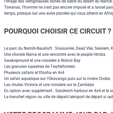
l'image des vertigineuses dunes de sable du désert du Namib 
Tswanas, l'homme ne s'est pas encore imposé et a laissé pais
temps, presque sur une autre planète qui vous attend en Afriq
POURQUOI CHOISIR CE CIRCUIT ?
Le parc du Namib-Naukluft : Sossusvlei, Dead Vlei, Sesriem,
Une chorale Nama et une rencontre avec le peuple Himba
Swakopmund et une croisière à Walvis Bay
Les gravures rupestres de Twyfelfontein
Plusieurs safaris et Etosha en 4x4
Un safari aquatique sur l'Okavango puis sur la rivière Chobe
Les chutes Victoria et une croisière sur le Zambèze
En option avec supplément : Sandwich harbour en 4x4 et le su
Le transfert région ou ville de départ/aéroport de départ si opt