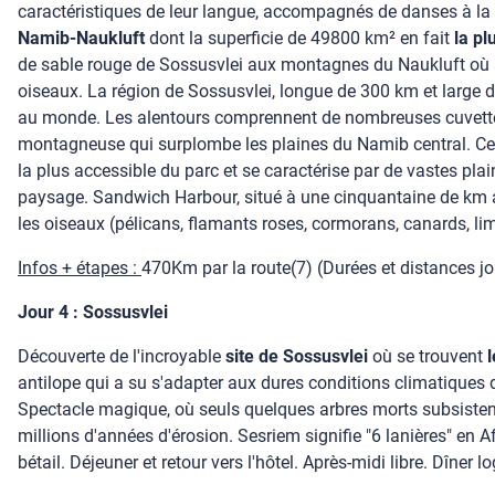
caractéristiques de leur langue, accompagnés de danses à la
Namib-Naukluft
dont la superficie de 49800 km² en fait
la pl
de sable rouge de Sossusvlei aux montagnes du Naukluft où 
oiseaux. La région de Sossusvlei, longue de 300 km et large d
au monde. Les alentours comprennent de nombreuses cuvettes
montagneuse qui surplombe les plaines du Namib central. Cer
la plus accessible du parc et se caractérise par de vastes plai
paysage. Sandwich Harbour, situé à une cinquantaine de km au 
les oiseaux (pélicans, flamants roses, cormorans, canards, lim
Infos + étapes :
470Km par la route(7) (Durées et distances jour
Jour 4 : Sossusvlei
Découverte de l'incroyable
site de Sossusvlei
où se trouvent
antilope qui a su s'adapter aux dures conditions climatiques 
Spectacle magique, où seuls quelques arbres morts subsisten
millions d'années d'érosion. Sesriem signifie "6 lanières" en 
bétail. Déjeuner et retour vers l'hôtel. Après-midi libre. Dîner 