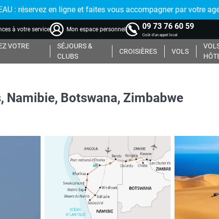
réservez en ligne et faites vous accompagner par votre agence
09 73 76 60 59
ces à votre service
Mon espace personnel
Coût d'un appel local
Z VOTRE
SÉJOURS &
VOLS
CROISIÈRES
VOLS
CLUBS
HÔT
nes, Namibie, Botswana, Zimbabwe