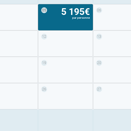
5 195€
05
06
par personne
12
13
19
20
26
27