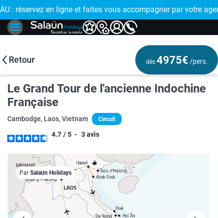
ligne et faites vous accompagner par votre agence de proximit
🤩 PAIEMENT EN PL
4975€
Retour
/pers.
dès
Le Grand Tour de l'ancienne Indochine
Française
Cambodge, Laos, Vietnam
Circuit
4.7
/
5
-
3
avis
Par
Salaün Holidays