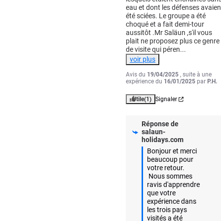
eau et dont les défenses avaient
été sciées. Le groupe a été 
choqué et a fait demi-tour  
aussitôt .Mr Saläun ,s'il vous 
plait ne proposez plus ce genre 
de visite qui péren
...
voir plus
Avis du
19/04/2025
, suite à une
expérience du
16/01/2025
par
P.H.
Utile
(1)
Signaler
Réponse de
salaun-
holidays.com
Bonjour et merci 
beaucoup pour 
votre retour.

 Nous sommes 
ravis d'apprendre 
que votre 
expérience dans 
les trois pays 
visités a été 