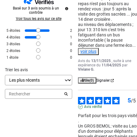
repas n'est pas toujours au 
Basé sur
3
avis soumis à un
rendez vous : jour 5 :après la 
contrôle
visite des grottes sacrées ... jour
Voir tous les avis sur ce site
14 diner croisière .

au niveau des déplacements ; 
jour 13: 310 km c'est très 
5
étoiles
2
fatiguant dans un bus 
4
étoiles
1
inconfortable ( la pause 
3
étoiles
0
déjeuner dans une ferme éco
...
2
étoiles
0
voir plus
1
étoile
0
Avis du
13/11/2025
, suite à une
expérience du
11/04/2025
par
Trier les avis
Viviane G.
Utile
(0)
Signaler
5
/
5
Avis vérifié
Parfait pour les trois pays visité
.

Un GROS BEMOL: visite au Laos
d'un domaine pour éléphants 
lesquels étaient enchainés sans