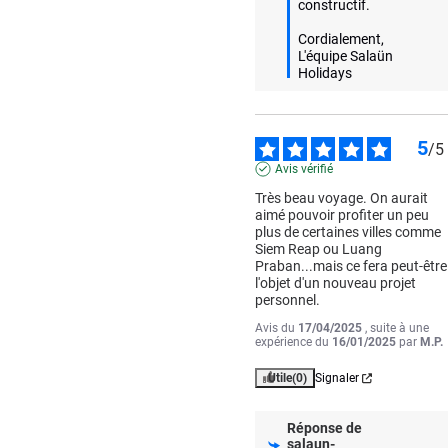
constructif.  

Cordialement,  

L'équipe Salaün 
Holidays
5
/
5
Avis vérifié
Très beau voyage. On aurait 
aimé pouvoir profiter un peu 
plus de certaines villes comme 
Siem Reap ou Luang 
Praban...mais ce fera peut-être 
l'objet d'un nouveau projet 
personnel.
Avis du
17/04/2025
, suite à une
expérience du
16/01/2025
par
M.P.
Utile
(0)
Signaler
Réponse de
salaun-