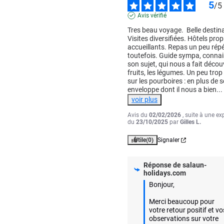
5
/
5
Avis vérifié
Tres beau voyage.  Belle destina
Visites diversifiées. Hôtels propr
accueillants. Repas un peu répéti
toutefois. Guide sympa, connai
son sujet, qui nous a fait découvr
fruits, les légumes. Un peu trop 
sur les pourboires : en plus de s
enveloppe dont il nous a bien
...
voir plus
Avis du
02/02/2026
, suite à une ex
du
23/10/2025
par
Gilles L.
Utile
(0)
Signaler
Réponse de
salaun-
holidays.com
Bonjour,

Merci beaucoup pour 
votre retour positif et vos
observations sur votre 