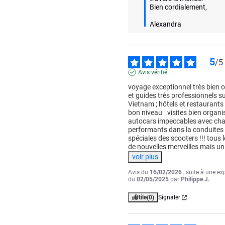
Bien cordialement,

Alexandra
5
/
5
Avis vérifié
voyage exceptionnel très bien o
et guides très professionnels su
Vietnam ; hôtels et restaurants 
bon niveau  .visites bien organis
autocars impeccables avec cha
performants dans la conduites 
spéciales des scooters !!! tous l
de nouvelles merveilles mais un
voir plus
Avis du
16/02/2026
, suite à une ex
du
02/05/2025
par
Philippe J.
Utile
(0)
Signaler