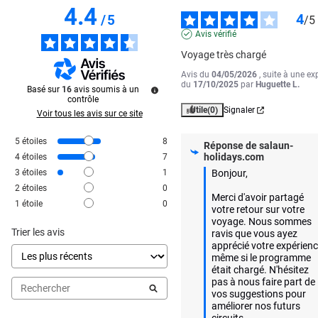
4.4
4
/
5
/
5
Avis vérifié
Voyage très chargé
Avis du
04/05/2026
, suite à une ex
du
17/10/2025
par
Huguette L.
Basé sur
16
avis soumis à un
contrôle
Utile
(0)
Signaler
Voir tous les avis sur ce site
5
étoiles
8
Réponse de
salaun-
holidays.com
4
étoiles
7
3
étoiles
1
Bonjour,  

2
étoiles
0
Merci d'avoir partagé 
1
étoile
0
votre retour sur votre 
voyage. Nous sommes 
Trier les avis
ravis que vous ayez 
apprécié votre expérience
même si le programme 
était chargé. N'hésitez 
pas à nous faire part de 
vos suggestions pour 
améliorer nos futurs 