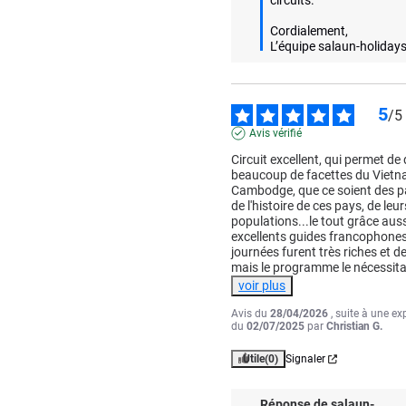
circuits.  

Cordialement,

L’équipe salaun-holiday
5
/
5
Avis vérifié
Circuit excellent, qui permet de 
beaucoup de facettes du Vietna
Cambodge, que ce soient des p
de l'histoire de ces pays, de leurs
populations...le tout grâce auss
excellents guides francophones 
journées furent très riches et de
mais le programme le nécessita
voir plus
Avis du
28/04/2026
, suite à une ex
du
02/07/2025
par
Christian G.
Utile
(0)
Signaler
Réponse de
salaun-