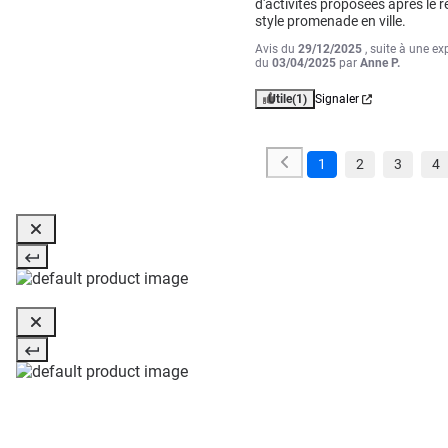
d'activités proposées après le re
style promenade en ville.
Avis du
29/12/2025
, suite à une ex
du
03/04/2025
par
Anne P.
Utile
(1)
Signaler
1
2
3
4