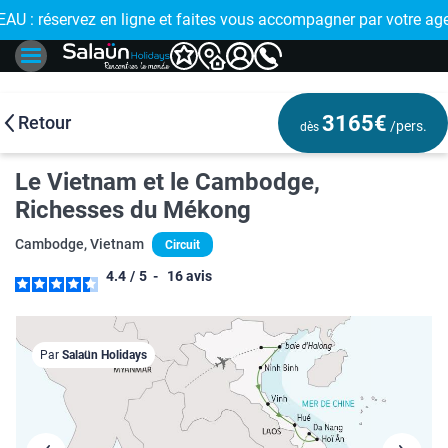
U : réservez en ligne et faites vous accompagner par votre ag
3165€
Retour
/pers.
dès
Le Vietnam et le Cambodge,
Richesses du Mékong
Cambodge, Vietnam
Circuit
4.4
/
5
-
16
avis
Par
Salaün Holidays