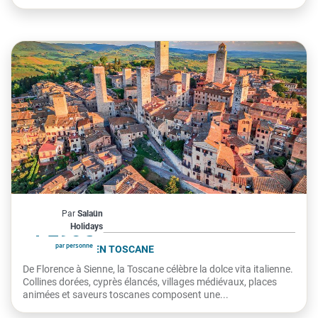
Italie
Par
Salaün
À partir de
1 295€
Holidays
par personne
LA DOLCE VITA EN TOSCANE
De Florence à Sienne, la Toscane célèbre la dolce vita italienne.
Collines dorées, cyprès élancés, villages médiévaux, places
animées et saveurs toscanes composent une...