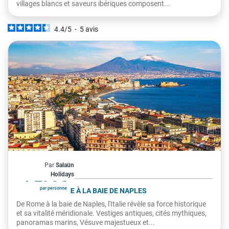
villages blancs et saveurs ibériques composent...
4.4
/
5
-
5
avis
Italie
Par
Salaün
À partir de
1 295€
Holidays
par personne
L'ITALIE, DE ROME À LA BAIE DE NAPLES
De Rome à la baie de Naples, l'Italie révèle sa force historique
et sa vitalité méridionale. Vestiges antiques, cités mythiques,
panoramas marins, Vésuve majestueux et...