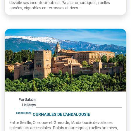
dévoile ses incontournables. Palais romantiques, ruelles
pavées, vignobles en terrasses et rives...
Espagne
Par
Salaün
À partir de
990€
Holidays
par personne
LES INCONTOURNABLES DE L'ANDALOUSIE
Entre Séville, Cordoue et Grenade, l'Andalousie dévoile ses
splendeurs accessibles. Palais mauresques, ruelles animées,